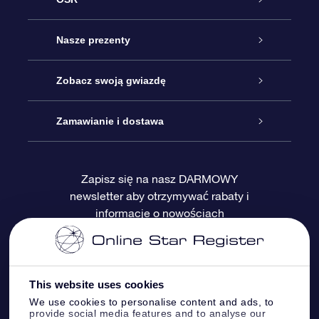
Obsługa
Nasze prezenty
Kontakt
Podarunek Gwiazda Online
Zobacz swoją gwiazdę
Blog
Pakiet Podarunkowy OSR
Rejestr Gwiazd
Zamawianie i dostawa
Najczęściej zadawane pytania
Prezent Super Star
Aplikacją OSR Star Finder
Logowanie
Zapisz się na nasz DARMOWY
newsletter aby otrzymywać rabaty i
Recenzje
Karta podarunkowa OSR
Sprsonalizowana Strona Gwiazdy
Metody płatności
informacje o nowościach
Prezenty firmowe
One Million Stars
Dostawa
Gwieździsty Wygaszacz Ekranu OSR
Polityka zwrotów
This website uses cookies
We use cookies to personalise content and ads, to
provide social media features and to analyse our