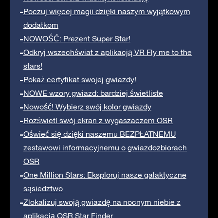
Poczuj więcej magii dzięki naszym wyjątkowym
dodatkom
NOWOŚĆ: Prezent Super Star!
Odkryj wszechświat z aplikacją VR Fly me to the
stars!
Pokaż certyfikat swojej gwiazdy!
NOWE wzory gwiazd: bardziej świetliste
Nowość! Wybierz swój kolor gwiazdy
Rozświetl swój ekran z wygaszaczem OSR
Oświeć się dzięki naszemu BEZPŁATNEMU
zestawowi informacyjnemu o gwiazdozbiorach
OSR
One Million Stars: Eksploruj nasze galaktyczne
sąsiedztwo
Zlokalizuj swoją gwiazdę na nocnym niebie z
aplikacją OSR Star Finder