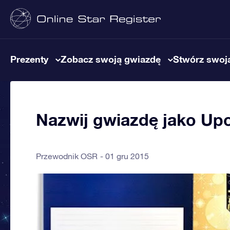
Prezenty
Zobacz swoją gwiazdę
Stwórz swoją
Nazwij gwiazdę jako Up
Przewodnik OSR
01 gru 2015