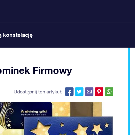
 konstelację
ominek Firmowy
Udostępnij ten artykuł: