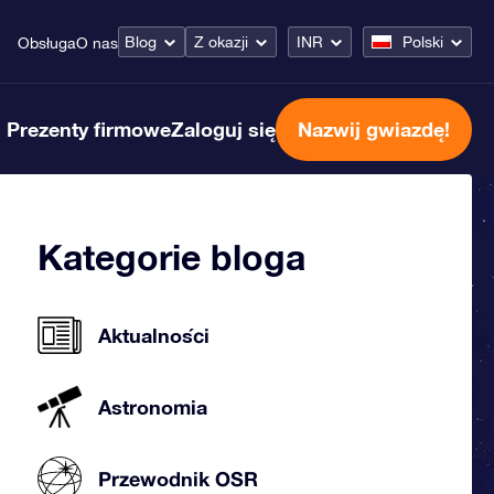
Blog
Z okazji
INR
Polski
Obsługa
O nas
Prezenty firmowe
Zaloguj się
Nazwij gwiazdę!
Kategorie bloga
Aktualności
Astronomia
Przewodnik OSR