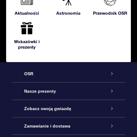
Aktualności
Astronomia
Przewodnik OSR
Wskazówki i
prezenty
OSR
Obsługa
Nasze prezenty
Kontakt
Podarunek Gwiazda Online
Zobacz swoją gwiazdę
Blog
Pakiet Podarunkowy OSR
Rejestr Gwiazd
Zamawianie i dostawa