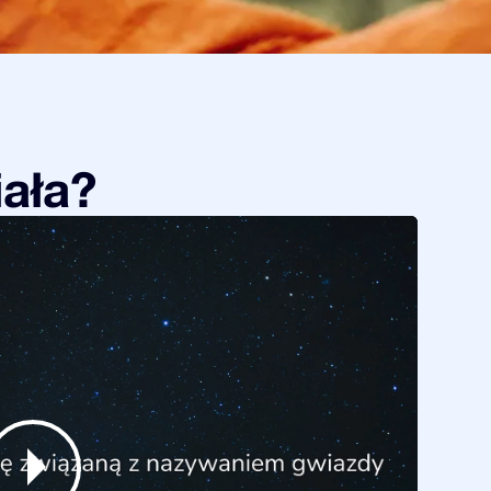
iała?