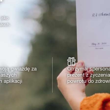
 jako
skich.
woją gwiazdę za
Otrzymaj sperson
aszych
prezent z życzeni
 aplikacji
powrotu do zdrow