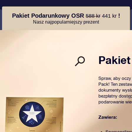
Pakiet Podarunkowy OSR
!
588 kr
441 kr
Nasz najpopularniejszy prezent
Pakie
Spraw, aby oczy 
Pack! Ten zestaw
dokumenty wysła
bezpłatny dostęp
podarowanie wiec
Zawiera:
Spersonalizo