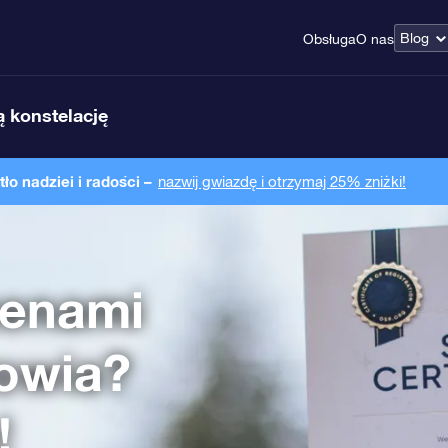
Blog
Obsługa
O nas
 konstelację
o nadziei i radości –
nazwij gwiazdę i otrzymaj 25% zniżki!
zenami
owia?
!