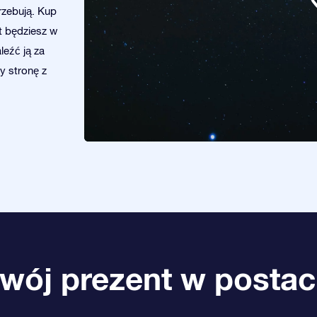
rzebują. Kup
ut będziesz w
leźć ją za
y stronę z
wój prezent w postac