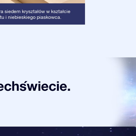
Ramka
: Ta ramka
ra siedem kryształów w kształcie
dzięki czemu Twój
tu i niebieskiego piaskowca.
chświecie.