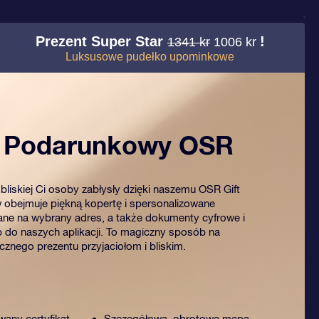
Prezent Super Star
!
1341 kr
1006 kr
Luksusowe pudełko upominkowe
t Podarunkowy OSR
bliskiej Ci osoby zabłysły dzięki naszemu OSR Gift
 obejmuje piękną kopertę i spersonalizowane
ne na wybrany adres, a także dokumenty cyfrowe i
 do naszych aplikacji. To magiczny sposób na
znego prezentu przyjaciołom i bliskim.
wany certyfikat
Szczegółowa, obrotowa mapa