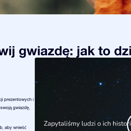
ij gwiazdę: jak to dz
ji prezentowych i
 swoją gwiazdę,
b, aby wnieść