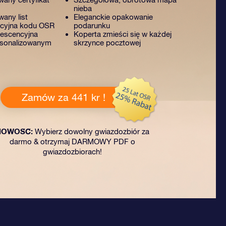
nieba
any list
Eleganckie opakowanie
acyjna kodu OSR
podarunku
rescencyjna
Koperta zmieści się w każdej
rsonalizowanym
skrzynce pocztowej
Zamów za 441 kr !
NOWOŚĆ:
Wybierz dowolny gwiazdozbiór za
darmo & otrzymaj DARMOWY PDF o
gwiazdozbiorach!