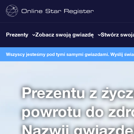
Prezenty
Zobacz swoją gwiazdę
Stwórz swoją
Wszyscy jesteśmy pod tymi samymi gwiazdami. Wyślij światł
Prezentu z życ
powrotu do zdr
Nazwij gwiazdę