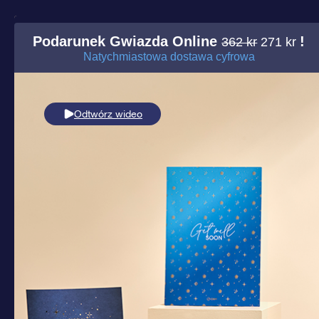
Podarunek Gwiazda Online
!
362 kr
271 kr
Natychmiastowa dostawa cyfrowa
Odtwórz wideo