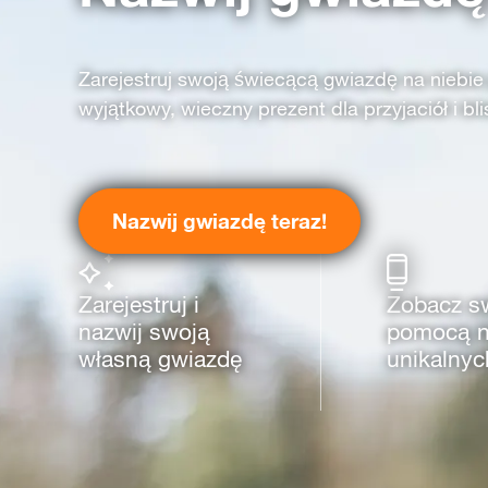
Zarejestruj swoją świecącą gwiazdę na niebie
wyjątkowy, wieczny prezent dla przyjaciół i bli
Nazwij gwiazdę teraz!
Zarejestruj i
Zobacz s
nazwij swoją
pomocą n
własną gwiazdę
unikalnych