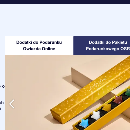
Dodatki do Podarunku
Dodatki do Pakietu
Gwiazda Online
Podarunkowego OSR
e o
ch
h