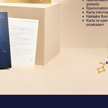
gwiazdy
Spersonalizow
Karta inform
Naklejka fluo
Karta ze spe
przekazem