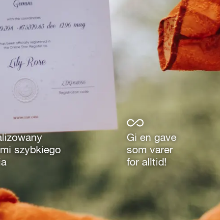
alizowany
Gi en gave
ami szybkiego
som varer
ia
for alltid!