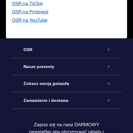
OSR na TikTok
OSR na Pinterest
OSR na YouTube
OSR
Obsługa
Nasze prezenty
Kontakt
Podarunek Gwiazda Online
Zobacz swoją gwiazdę
Blog
Pakiet Podarunkowy OSR
Rejestr Gwiazd
Zamawianie i dostawa
Najczęściej zadawane pytania
Prezent Super Star
Aplikacją OSR Star Finder
Logowanie
Zapisz się na nasz DARMOWY
newsletter aby otrzymywać rabaty i
Recenzje