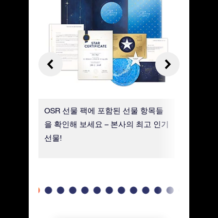
, 사진
OSR 선물 팩에 포함된 선물 항목들
고급 용지
. 친구
을 확인해 보세요 – 본사의 최고 인기
별 좌표,
 방명록
선물!