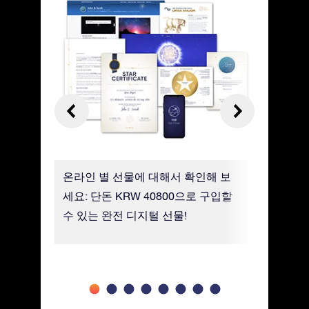
신 별과
온라인 별 선물에 대해서 확인해 보
모바일 St
알아보세
세요: 단돈 KRW 40800으로 구입할
별을 쉽게
수 있는 완전 디지털 선물!