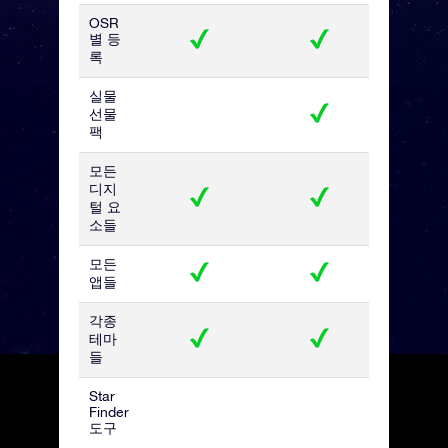
OSR
별 등
록
실물
선물
팩
모든
디지
털 요
소들
모든
앱들
각종
테마
들
Star
Finder
도구