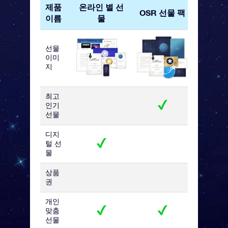
제품
온라인 별 선
OSR 
OSR 선물 팩
이름
물
카
선물
이미
지
최고
인기
선물
디지
털 선
물
상품
권
개인
맞춤
선물