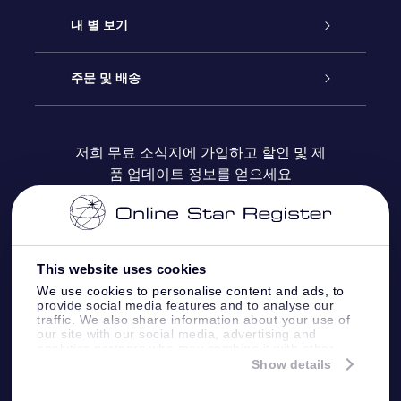
연락처
온라인 별 선물
내 별 보기
블로그
OSR 선물 팩
Star Register
주문 및 배송
자주 묻는 질문들
OSR Star Finder 앱
Super Star Gift
고객 로그인
저희 무료 소식지에 가입하고 할인 및 제
품 업데이트 정보를 얻으세요
OSR 상품권
후기
맞춤 별 페이지
결제 정보
기업 선물
One Million Stars
배송 정보
This website uses cookies
OSR 스타세이버
환불 정책
We use cookies to personalise content and ads, to
provide social media features and to analyse our
traffic. We also share information about your use of
Fly me to the stars VR 앱
our site with our social media, advertising and
별자리
analytics partners who may combine it with other
information that you’ve provided to them or that
Show details
they’ve collected from your use of their services.
Online Star Register BV
- Laan van de Maagd
83, 7324 BT Apeldoorn, The Netherlands