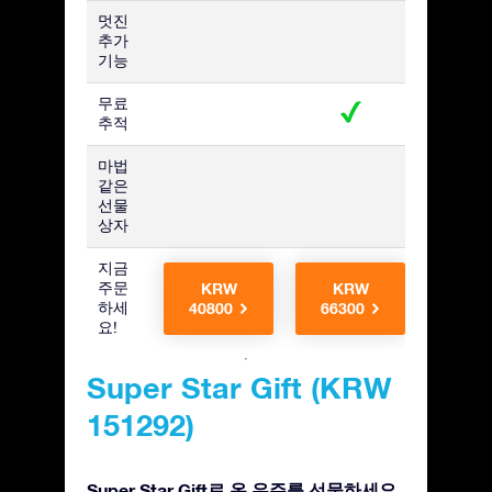
멋진
추가
기능
무료
추적
마법
같은
선물
상자
지금
주문
KRW
KRW
KR
하세
40800
66300
6630
요!
Super Star Gift (KRW
151292)
Super Star Gift로 온 우주를 선물하세요.