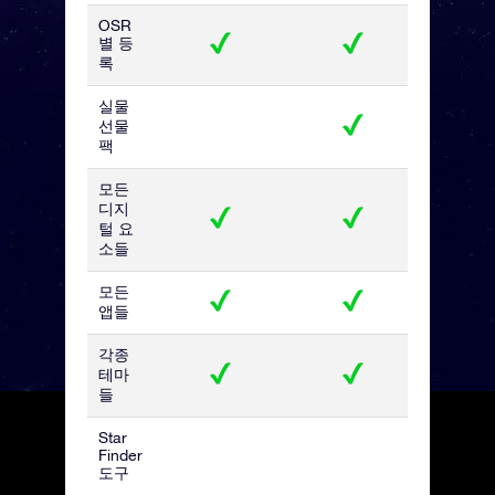
OSR
별 등
록
실물
선물
팩
모든
디지
털 요
소들
모든
앱들
각종
테마
들
Star
Finder
도구