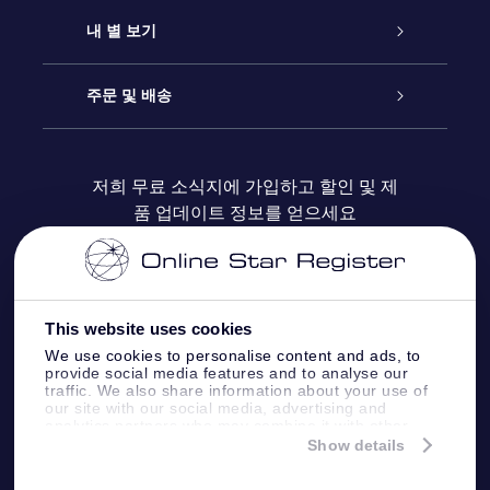
연락처
온라인 별 선물
내 별 보기
블로그
OSR 선물 팩
Star Register
주문 및 배송
자주 묻는 질문들
OSR Star Finder 앱
Super Star Gift
고객 로그인
저희 무료 소식지에 가입하고 할인 및 제
품 업데이트 정보를 얻으세요
OSR 상품권
후기
맞춤 별 페이지
결제 정보
기업 선물
One Million Stars
배송 정보
This website uses cookies
OSR 스타세이버
환불 정책
We use cookies to personalise content and ads, to
provide social media features and to analyse our
traffic. We also share information about your use of
Fly me to the stars VR 앱
our site with our social media, advertising and
별자리
analytics partners who may combine it with other
information that you’ve provided to them or that
Show details
they’ve collected from your use of their services.
Online Star Register BV
- Laan van de Maagd
83, 7324 BT Apeldoorn, The Netherlands