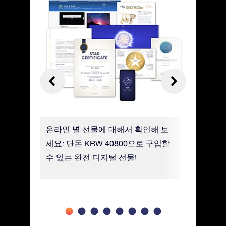
신 별과
온라인 별 선물에 대해서 확인해 보
모바일 St
알아보세
세요: 단돈 KRW 40800으로 구입할
별을 쉽게
수 있는 완전 디지털 선물!