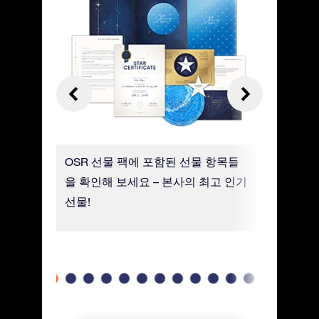
, 사진
OSR 선물 팩에 포함된 선물 항목들
고급 용지
. 친구
을 확인해 보세요 – 본사의 최고 인기
별 좌표,
 방명록
선물!