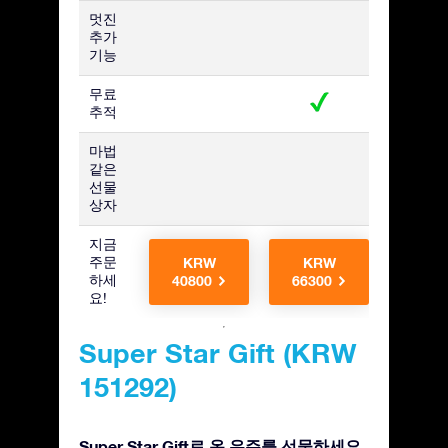
멋진
추가
기능
무료
추적
마법
같은
선물
상자
지금
주문
KRW
KRW
KR
하세
40800
66300
6630
요!
Super Star Gift (KRW
151292)
Super Star Gift로 온 우주를 선물하세요.