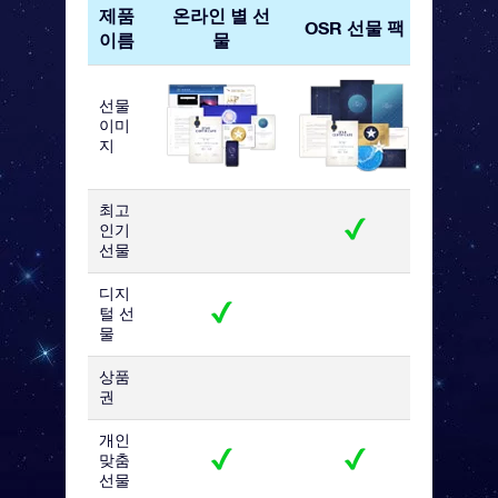
제품
온라인 별 선
OSR 
OSR 선물 팩
이름
물
카
선물
이미
지
최고
인기
선물
디지
털 선
물
상품
권
개인
맞춤
선물