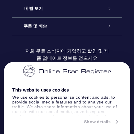
연락처
온라인 별 선물
내 별 보기
블로그
OSR 선물 팩
Star Register
주문 및 배송
자주 묻는 질문들
OSR Star Finder 앱
Super Star Gift
고객 로그인
저희 무료 소식지에 가입하고 할인 및 제
품 업데이트 정보를 얻으세요
OSR 상품권
후기
맞춤 별 페이지
결제 정보
기업 선물
One Million Stars
배송 정보
This website uses cookies
OSR 스타세이버
환불 정책
We use cookies to personalise content and ads, to
provide social media features and to analyse our
traffic. We also share information about your use of
Fly me to the stars VR 앱
our site with our social media, advertising and
별자리
analytics partners who may combine it with other
information that you’ve provided to them or that
Show details
they’ve collected from your use of their services.
Online Star Register BV
- Laan van de Maagd
83, 7324 BT Apeldoorn, The Netherlands