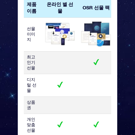
제품
온라인 별 선
OSR 
OSR 선물 팩
이름
물
카
선물
이미
지
최고
인기
선물
디지
털 선
물
상품
권
개인
맞춤
선물