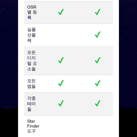
OSR
별 등
록
실물
선물
팩
모든
디지
털 요
소들
모든
앱들
각종
테마
들
Star
Finder
도구