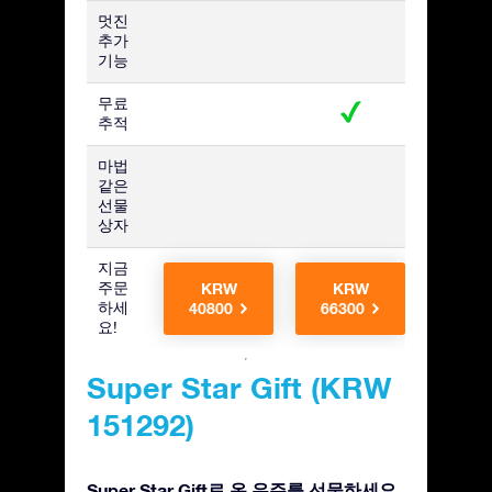
멋진
추가
기능
무료
추적
마법
같은
선물
상자
지금
주문
KRW
KRW
KR
하세
40800
66300
6630
요!
Super Star Gift (KRW
151292)
Super Star Gift로 온 우주를 선물하세요.