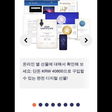
신 별과
온라인 별 선물에 대해서 확인해 보
모바일 St
알아보세
세요: 단돈 KRW 40800으로 구입할
별을 쉽게
수 있는 완전 디지털 선물!