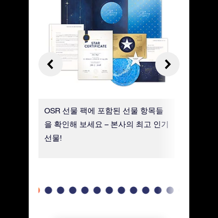
, 사진
OSR 선물 팩에 포함된 선물 항목들
고급 용지
. 친구
을 확인해 보세요 – 본사의 최고 인기
별 좌표,
 방명록
선물!