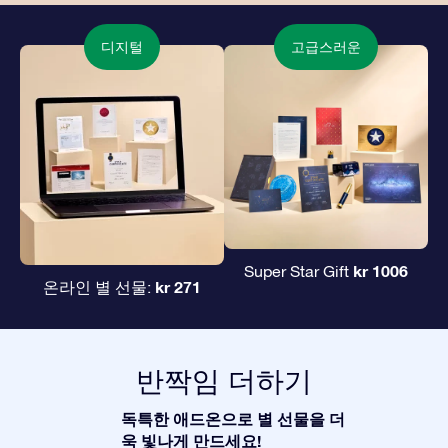
디지털
고급스러운
kr 1006
Super Star Gift
kr 271
온라인 별 선물:
반짝임 더하기
독특한 애드온으로 별 선물을 더
욱 빛나게 만드세요!