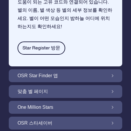
도움이 되는 고유 코드와 연결되어 있습니다.
별의 이름, 별 색상 등 별의 세부 정보를 확인하
세요. 별이 어떤 모습인지 밤하늘 어디에 위치
하는지도 확인하세요!
Star Register 방문
OSR Star Finder 앱
앱으로 밤 하늘에서 고객님 자신의 별을 찾아보
맞춤 별 페이지
세요
무료 별 페이지에서 별 선물을 원하는대로 꾸며
One Million Stars
보세요
One Million Stars:은하계를 탐색해 보세요
OSR 스타세이버