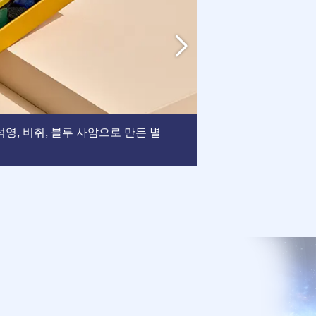
액자
, 석영, 비취, 블루 사암으로 만든 별
: 이 액자는 
되었습니다.