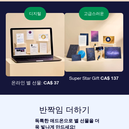
디지털
고급스러운
CA$ 137
Super Star Gift
CA$ 37
온라인 별 선물:
반짝임 더하기
독특한 애드온으로 별 선물을 더
욱 빛나게 만드세요!