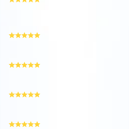
운로드하고 별을 확인하세요!
서비스에 아주 만족해요. 선물 팩은 늦지 않게 배송되었
One Million Stars를 방문해 보세요
고 Star Finder 앱으로 별을 찾아볼 수 있었어요. 정말 감
VR로 우주를 탐험하세요
사해요!
여자 친구가 정말 좋아했어요
AppStore(iOS)
Play Store(Android)
엄마 선물로 Super Star Gift를 주문했는데 엄마가 정말
좋아하셨어요!
기다릴 만한 가치가 있었어요
정말 예쁘고 마법 같은 선물이에요! 배송은 조금 늦었지
만 기다린 보람이 있네요.
마음이 따뜻해지는 선물이예요
지금까지 여러 번 별에 이름을 지어 선물했는데, 받는 사
람의 표정을 볼 때마다 항상 흐뭇해요.
늦지 않게 잘 도착했어요