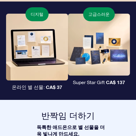
디지털
고급스러운
CA$ 137
Super Star Gift
CA$ 37
온라인 별 선물:
반짝임 더하기
독특한 애드온으로 별 선물을 더
욱 빛나게 만드세요.