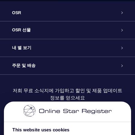
OSR
고객 서비스
OSR 선물
연락처
온라인 별 선물
내 별 보기
블로그
OSR 선물 팩
Star Register
주문 및 배송
자주 묻는 질문들
OSR Star Finder 앱
Super Star Gift
고객 로그인
저희 무료 소식지에 가입하고 할인 및 제품 업데이트
정보를 얻으세요
OSR 상품권
후기
맞춤 별 페이지
결제 정보
기업 선물
One Million Stars
배송 정보
This website uses cookies
OSR 스타세이버