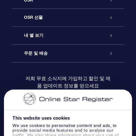
OSR
고객 서비스
OSR 선물
연락처
온라인 별 선물
내 별 보기
블로그
OSR 선물 팩
Star Register
주문 및 배송
자주 묻는 질문들
OSR Star Finder 앱
Super Star Gift
고객 로그인
저희 무료 소식지에 가입하고 할인 및 제
품 업데이트 정보를 얻으세요
OSR 상품권
후기
맞춤 별 페이지
결제 정보
기업 선물
One Million Stars
배송 정보
This website uses cookies
OSR 스타세이버
환불 정책
We use cookies to personalise content and ads, to
provide social media features and to analyse our
traffic. We also share information about your use of