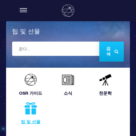
팁 및 선물
검
색
OSR 가이드
소식
천문학
팁 및 선물