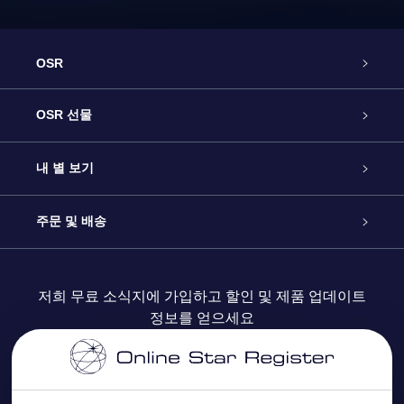
OSR
고객 서비스
OSR 선물
연락처
온라인 별 선물
내 별 보기
블로그
OSR 선물 팩
Star Register
주문 및 배송
자주 묻는 질문들
OSR Star Finder 앱
Super Star Gift
고객 로그인
저희 무료 소식지에 가입하고 할인 및 제품 업데이트
정보를 얻으세요
OSR 상품권
후기
맞춤 별 페이지
결제 정보
기업 선물
One Million Stars
배송 정보