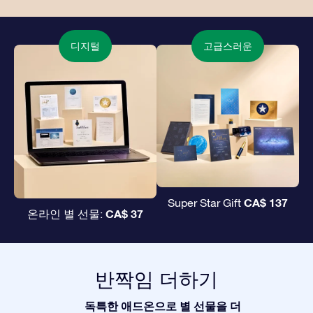
디지털
고급스러운
CA$ 137
Super Star Gift
CA$ 37
온라인 별 선물:
반짝임 더하기
독특한 애드온으로 별 선물을 더