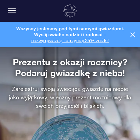
Wszyscy jesteśmy pod tymi samymi gwiazdami.
Wyślij światło nadziei i radości –
nazwij gwiazdę i otrzymaj 25% zniżki!
Prezentu z okazji rocznicy?
Podaruj gwiazdkę z nieba!
Zarejestruj swoją świecącą gwiazdę na niebie
jako wyjątkowy, wieczny prezent rocznicowy dla
swoich przyjaciół i bliskich.