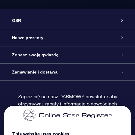
OSR
Obsługa
Nasze prezenty
Kontakt
Podarunek Gwiazda Online
Zobacz swoją gwiazdę
Blog
Pakiet Podarunkowy OSR
Rejestr Gwiazd
Zamawianie i dostawa
Najczęściej zadawane pytania
Prezent Super Star
Aplikacją OSR Star Finder
Logowanie
Zapisz się na nasz DARMOWY newsletter aby
otrzymywać rabaty i informacje o nowościach
Recenzje
Karta podarunkowa OSR
Sprsonalizowana Strona Gwiazdy
Metody płatności
Prezenty firmowe
One Million Stars
Dostawa
This website uses cookies