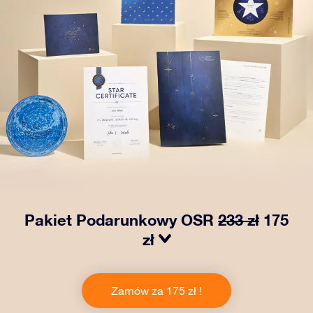
Pakiet Podarunkowy OSR
233 zł
175
zł
Spraw, aby oczy bliskiej Ci osoby zabłysły dzięki
naszemu OSR Gift Pack! Ten zestaw obejmuje piękną
Zamów za 175 zł !
kopertę i spersonalizowane dokumenty wysłane na
wybrany adres, a także dokumenty cyfrowe i bezpłatny