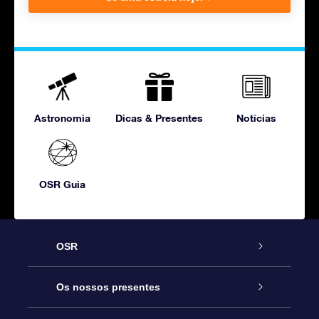
Astronomia
Dicas & Presentes
Notícias
OSR Guia
OSR
Serviço
Os nossos presentes