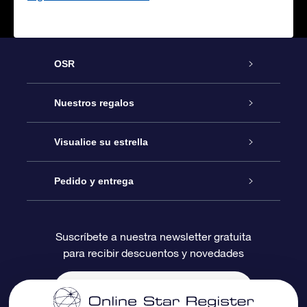
OSR
Atención
Nuestros regalos
Contáctanos
Regalo Estrella Online
Visualice su estrella
Blog
Paquete de Regalo OSR
Registro estelar
Pedido y entrega
Preguntas Más Frecuentes
Regalo Súper Estrella
Aplicación de Búsqueda de Estrella
Acceso clientes
Suscríbete a nuestra newsletter gratuita
para recibir descuentos y novedades
Reseñas
Tarjeta de Regalo OSR
Página de Estrella Personalizada
Información de Pago
Regalos empresariales
Un Millón de Estrellas
Información de Envío