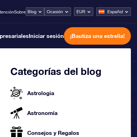
Blog
Ocasión
EUR
Español
tención
Sobre
presariales
Iniciar sesión
¡Bautiza una estrella!
Categorías del blog
Astrologia
Astronomía
Consejos y Regalos