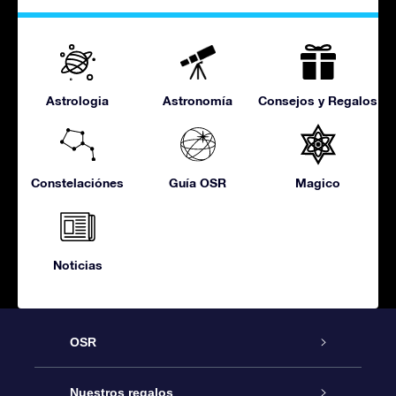
Astrologia
Astronomía
Consejos y Regalos
Constelaciónes
Guía OSR
Magico
Noticias
OSR
Atención
Nuestros regalos