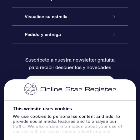
Contáctanos
Regalo Estrella Online
Visualice su estrella
Blog
Paquete de Regalo OSR
Registro estelar
Pedido y entrega
Preguntas Más Frecuentes
Regalo Súper Estrella
Aplicación de Búsqueda de Estrella
Acceso clientes
Suscríbete a nuestra newsletter gratuita
para recibir descuentos y novedades
Reseñas
Tarjeta de Regalo OSR
Página de Estrella Personalizada
Información de Pago
Regalos empresariales
Un Millón de Estrellas
Información de Envío
Salvaestrellas OSR
Política de devolución
This website uses cookies
We use cookies to personalise content and ads, to
provide social media features and to analyse our
Aplicación de RV Llévame a las estrellas
Constelaciones
traffic. We also share information about your use of
our site with our social media, advertising and
analytics partners who may combine it with other
Online Star Register BV
- Laan van de Maagd