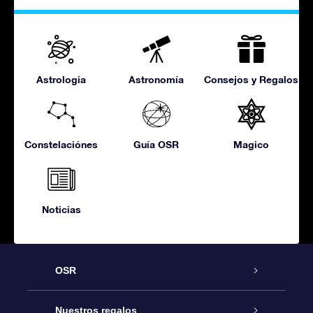
Astrologia
Astronomía
Consejos y Regalos
Constelaciónes
Guía OSR
Magico
Noticias
OSR
Atención
Nuestros regalos