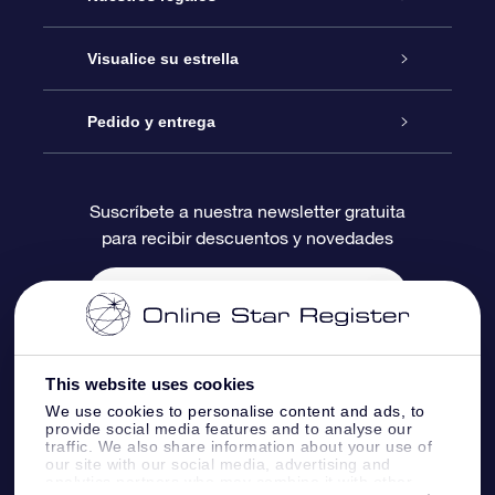
Contáctanos
Regalo Estrella Online
Visualice su estrella
Blog
Paquete de Regalo OSR
Registro estelar
Pedido y entrega
Preguntas Más Frecuentes
Regalo Súper Estrella
Aplicación de Búsqueda de Estrella
Acceso clientes
Suscríbete a nuestra newsletter gratuita
para recibir descuentos y novedades
Reseñas
Tarjeta de Regalo OSR
Página de Estrella Personalizada
Información de Pago
Regalos empresariales
Un Millón de Estrellas
Información de Envío
Salvaestrellas OSR
Política de devolución
This website uses cookies
We use cookies to personalise content and ads, to
provide social media features and to analyse our
Aplicación de RV Llévame a las estrellas
Constelaciones
traffic. We also share information about your use of
our site with our social media, advertising and
analytics partners who may combine it with other
Online Star Register BV
- Laan van de Maagd