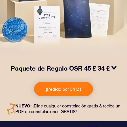
Paquete de Regalo OSR
45 £
34 £
¡Haz brillar sus ojos con nuestro Paquete de regalo
OSR! Este regalo incluye un bonito sobre y documentos
¡Pedido por 34 £ !
personalizados enviados a la dirección que elijas,
además de documentos digitales y el uso gratuito de
nuestras aplicaciones. Es una forma mágica de
NUEVO:
¡Elige cualquier constelación gratis & recibe un
obsequiar un regalo eterno a amigos y seres queridos.
PDF de constelaciones GRATIS!