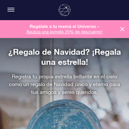
Regálale a tu mamá el Universo –
Bautiza una estrella 25% de descuento!
¿Regalo de Navidad? ¡Regala
una estrella!
Registra tu propia estrella brillante en el cielo
como un regalo de Navidad único y eterno para
tus amigos y seres queridos.