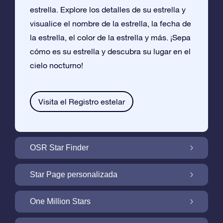
estrella. Explore los detalles de su estrella y
visualice el nombre de la estrella, la fecha de
la estrella, el color de la estrella y más. ¡Sepa
cómo es su estrella y descubra su lugar en el
cielo nocturno!
Visita el Registro estelar
OSR Star Finder
Encuentra Tu Estrella En el Cielo Con OSR
Star Page personalizada
Star Finder
Personaliza tu Regalo Star con una Star
One Million Stars
Page gratuita