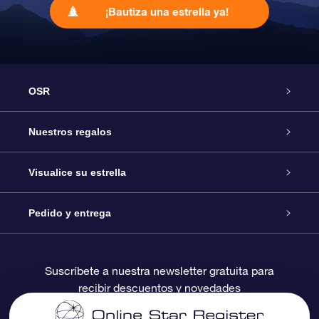
¡Bautiza una estrella ya!
OSR
Atención
Nuestros regalos
Contáctanos
Regalo Estrella Online
Visualice su estrella
Blog
Paquete de Regalo OSR
Registro estelar
Pedido y entrega
Preguntas Más Frecuentes
Regalo Súper Estrella
Aplicación de Búsqueda de Estrella
Acceso clientes
Suscríbete a nuestra newsletter gratuita para
recibir descuentos y novedades
Reseñas
Tarjeta de Regalo OSR
Página de Estrella Personalizada
Información de Pago