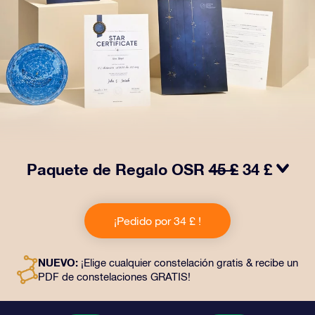
Paquete de Regalo OSR
45 £
34 £
¡Haz brillar sus ojos con nuestro Paquete de regalo
OSR! Este regalo incluye un bonito sobre y documentos
¡Pedido por 34 £ !
personalizados enviados a la dirección que elijas,
además de documentos digitales y el uso gratuito de
nuestras aplicaciones. Es una forma mágica de
NUEVO:
¡Elige cualquier constelación gratis & recibe un
obsequiar un regalo eterno a amigos y seres queridos.
PDF de constelaciones GRATIS!