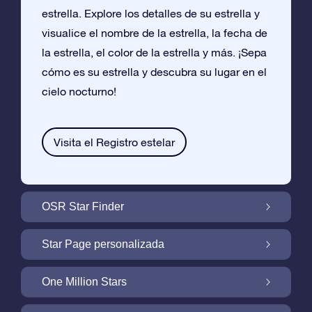
estrella. Explore los detalles de su estrella y
visualice el nombre de la estrella, la fecha de
la estrella, el color de la estrella y más. ¡Sepa
cómo es su estrella y descubra su lugar en el
cielo nocturno!
Visita el Registro estelar
OSR Star Finder
Encuentra Tu Estrella En el Cielo Con OSR
Star Page personalizada
Star Finder
Personaliza tu Regalo Star con una Star
One Million Stars
Page gratuita