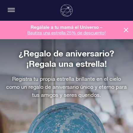
Regálale a tu mamá el Universo –
Bautiza una estrella 25% de descuento!
¿Regalo de aniversario?
¡Regala una estrella!
Registra tu propia estrella brillante en el cielo
como un regalo de aniversario único y eterno para
tus amigos y seres queridos.