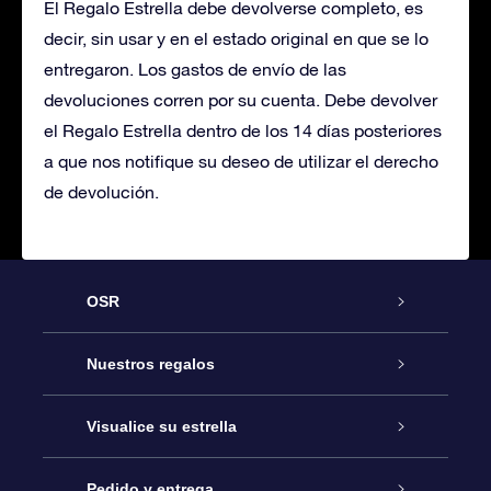
El Regalo Estrella debe devolverse completo, es
decir, sin usar y en el estado original en que se lo
entregaron. Los gastos de envío de las
devoluciones corren por su cuenta. Debe devolver
el Regalo Estrella dentro de los 14 días posteriores
a que nos notifique su deseo de utilizar el derecho
de devolución.
OSR
Atención
Nuestros regalos
Contáctanos
Regalo Estrella Online
Visualice su estrella
Blog
Paquete de Regalo OSR
Registro estelar
Pedido y entrega