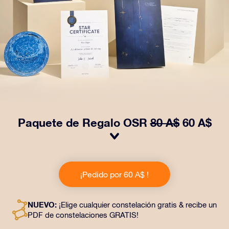
Paquete de Regalo OSR
80 A$
60 A$
¡Haz brillar sus ojos con nuestro Paquete de regalo
OSR! Este regalo incluye un bonito sobre y documentos
¡Pedido por 60 A$ !
personalizados enviados a la dirección que elijas,
además de documentos digitales y el uso gratuito de
nuestras aplicaciones. Es una forma mágica de
NUEVO:
¡Elige cualquier constelación gratis & recibe un
obsequiar un regalo eterno a amigos y seres queridos.
PDF de constelaciones GRATIS!