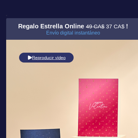
Regalo Estrella Online
!
49 CA$
37 CA$
Envío digital instantáneo
Reproducir vídeo