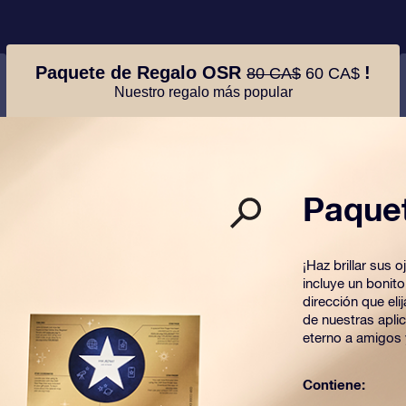
Paquete de Regalo OSR
!
80 CA$
60 CA$
Nuestro regalo más popular
Paque
¡Haz brillar sus
incluye un bonit
dirección que el
de nuestras apli
eterno a amigos 
Contiene: