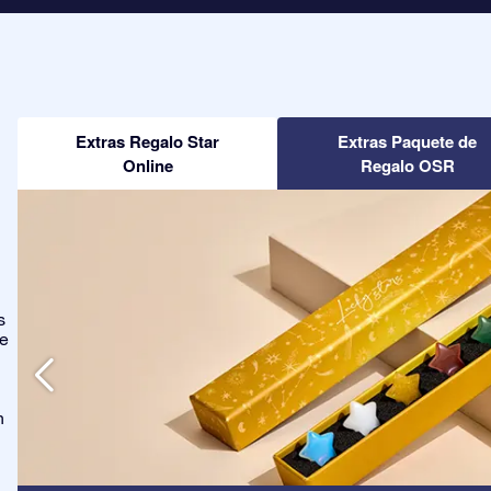
Extras Regalo Star
Extras Paquete de
Online
Regalo OSR
s
ge
n