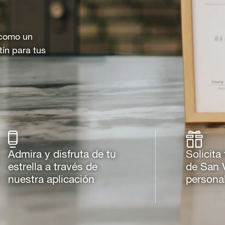
o como un
tín para tus
Admira y disfruta de tu
Solicita
estrella a través de
de San 
nuestra aplicación
persona