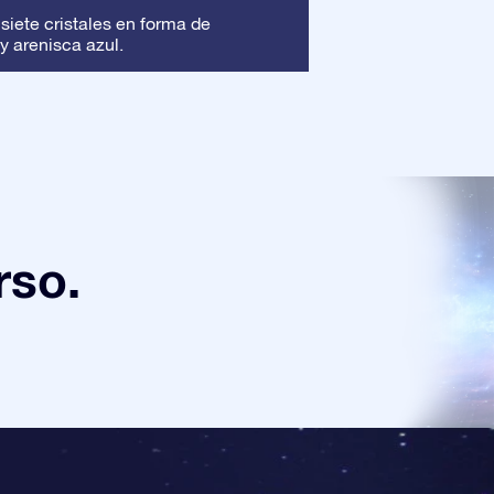
Marco
 siete cristales en forma de
: Este marc
y arenisca azul.
asegura que tu pre
rso.