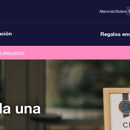
Atención
Sobre
ación
Regalos em
de descuento!
la una