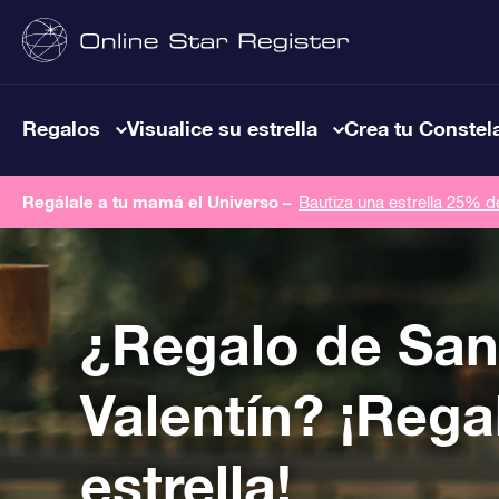
Regalos
Visualice su estrella
Crea tu Constel
Regálale a tu mamá el Universo –
Bautiza una estrella 25% 
¿Regalo de San
Valentín? ¡Rega
estrella!