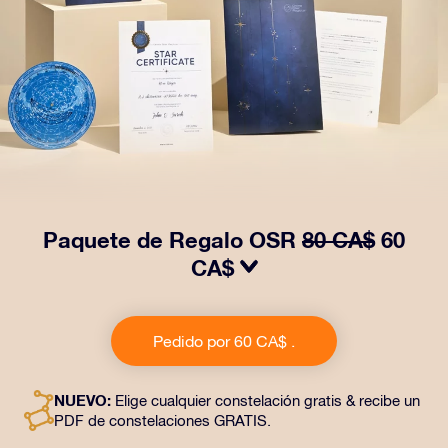
Paquete de Regalo OSR
80 CA$
60
CA$
Haz brillar sus ojos con nuestro Paquete de regalo
OSR. Este regalo incluye un bonito sobre y documentos
Pedido por 60 CA$ .
personalizados enviados a la dirección que elijas,
además de documentos digitales y el uso gratuito de
nuestras aplicaciones. Es una forma mágica de
NUEVO:
Elige cualquier constelación gratis & recibe un
obsequiar un regalo eterno a amigos y seres queridos.
PDF de constelaciones GRATIS.