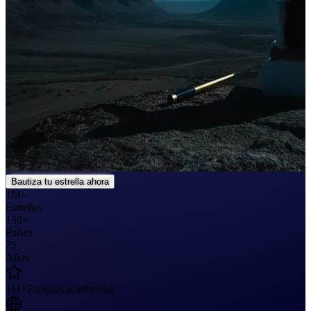
Bautiza tu estrella ahora
1M+
Estrellas
150+
Países
25
Años
1M+
Estrellas nombradas