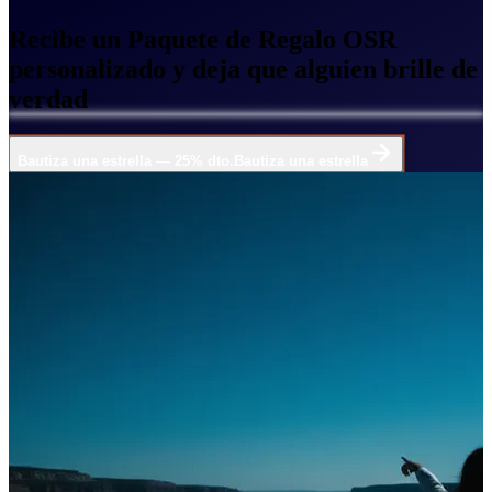
Recibe un Paquete de Regalo OSR
personalizado y deja que alguien brille de
verdad
Bautiza una estrella — 25% dto.
Bautiza una estrella