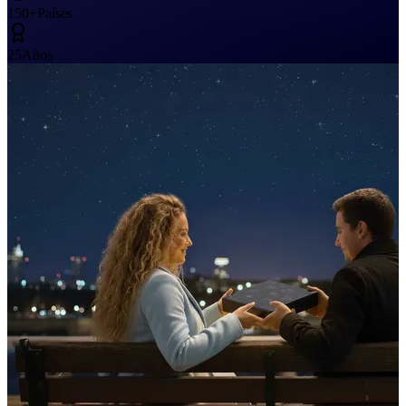
150+
Países
25
Años