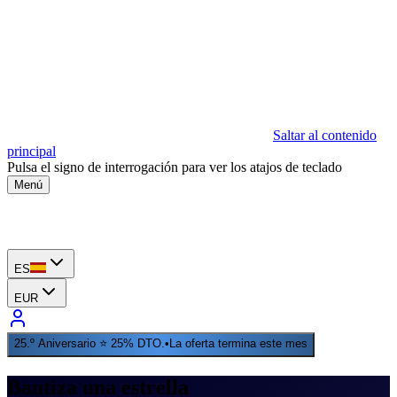
Saltar al contenido
principal
Pulsa el signo de interrogación para ver los atajos de teclado
Menú
ES
EUR
25.º Aniversario ⭐ 25% DTO.
•
La oferta termina este mes
Bautiza una estrella