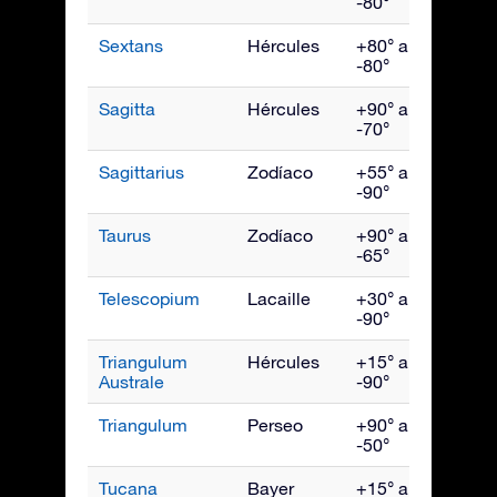
-80°
Sextans
Hércules
+80° a
Abril
-80°
Sagitta
Hércules
+90° a
Sept
-70°
Sagittarius
Zodíaco
+55° a
Agos
-90°
Taurus
Zodíaco
+90° a
Ener
-65°
Telescopium
Lacaille
+30° a
Agos
-90°
Triangulum
Hércules
+15° a
Julio
Australe
-90°
Triangulum
Perseo
+90° a
Dici
-50°
Tucana
Bayer
+15° a
Novi