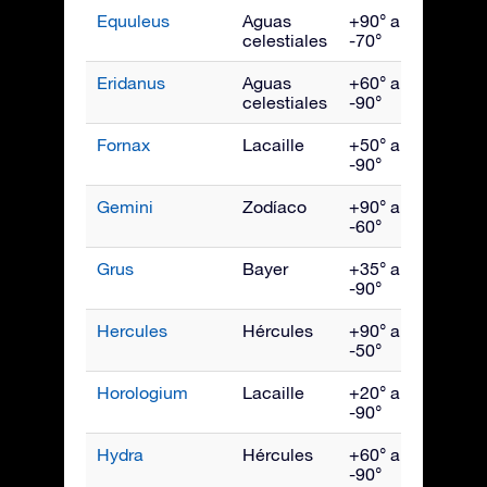
Equuleus
Aguas
+90° a
Sept
celestiales
-70°
Eridanus
Aguas
+60° a
Dici
celestiales
-90°
Fornax
Lacaille
+50° a
Dici
-90°
Gemini
Zodíaco
+90° a
Febr
-60°
Grus
Bayer
+35° a
Octu
-90°
Hercules
Hércules
+90° a
Julio
-50°
Horologium
Lacaille
+20° a
Dici
-90°
Hydra
Hércules
+60° a
Abril
-90°