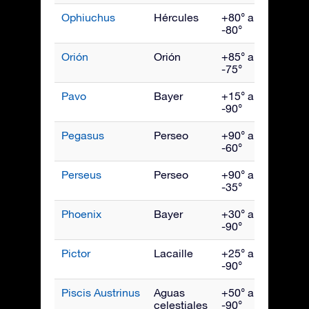
Ophiuchus
Hércules
+80° a
Julio
-80°
Orión
Orión
+85° a
Ener
-75°
Pavo
Bayer
+15° a
Sept
-90°
Pegasus
Perseo
+90° a
Octu
-60°
Perseus
Perseo
+90° a
Dici
-35°
Phoenix
Bayer
+30° a
Novi
-90°
Pictor
Lacaille
+25° a
Febr
-90°
Piscis Austrinus
Aguas
+50° a
Octu
celestiales
-90°