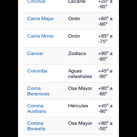
Circinus
Lacaille
+20° a
Juni
-90°
Canis Major
Orión
+60° a
Febr
-90°
Canis Minor
Orión
+85° a
Marz
-75°
Cancer
Zodíaco
+90° a
Marz
-60°
Columba
Aguas
+45° a
Febr
celestiales
-90°
Coma
Osa Mayor
+90° a
May
Berenices
-60°
Corona
Hércules
+40° a
Agos
Australis
-90°
Corona
Osa Mayor
+90° a
Julio
Borealis
-50°