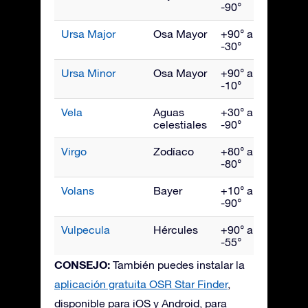
-90°
Ursa Major
Osa Mayor
+90° a
Abril
-30°
Ursa Minor
Osa Mayor
+90° a
Juni
-10°
Vela
Aguas
+30° a
Marz
celestiales
-90°
Virgo
Zodíaco
+80° a
May
-80°
Volans
Bayer
+10° a
Marz
-90°
Vulpecula
Hércules
+90° a
Sept
-55°
CONSEJO:
También puedes instalar la
aplicación gratuita OSR Star Finder
,
disponible para iOS y Android, para