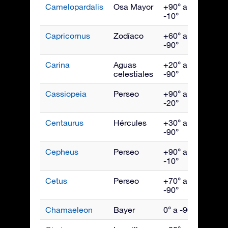
Camelopardalis
Osa Mayor
+90° a
Febr
-10°
Capricornus
Zodíaco
+60° a
Sept
-90°
Carina
Aguas
+20° a
Marz
celestiales
-90°
Cassiopeia
Perseo
+90° a
Novi
-20°
Centaurus
Hércules
+30° a
May
-90°
Cepheus
Perseo
+90° a
Octu
-10°
Cetus
Perseo
+70° a
Dici
-90°
Chamaeleon
Bayer
0° a -90°
Abril