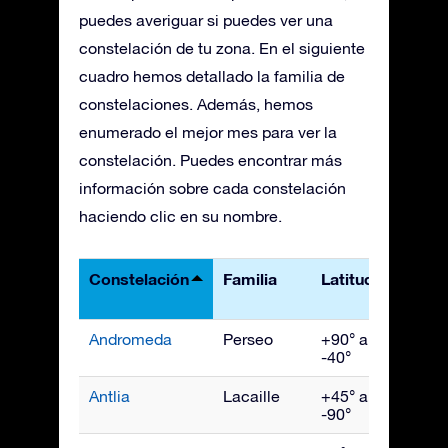
puedes averiguar si puedes ver una
constelación de tu zona. En el siguiente
cuadro hemos detallado la familia de
constelaciones. Además, hemos
enumerado el mejor mes para ver la
constelación. Puedes encontrar más
información sobre cada constelación
haciendo clic en su nombre.
Constelación
Familia
Latitudes
Mejo
vist
Andromeda
Perseo
+90° a
Novi
-40°
Antlia
Lacaille
+45° a
Abril
-90°