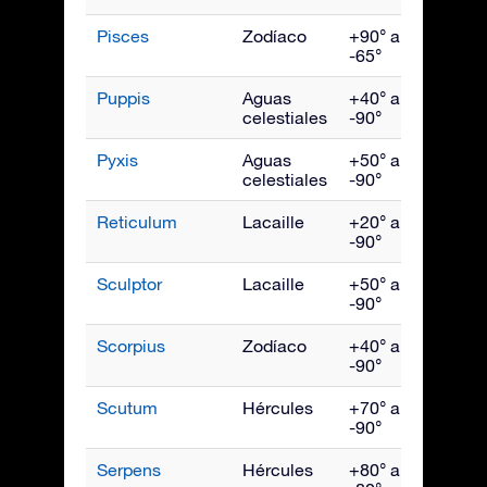
Pisces
Zodíaco
+90° a
Novi
-65°
Puppis
Aguas
+40° a
Marz
celestiales
-90°
Pyxis
Aguas
+50° a
Marz
celestiales
-90°
Reticulum
Lacaille
+20° a
Ener
-90°
Sculptor
Lacaille
+50° a
Novi
-90°
Scorpius
Zodíaco
+40° a
Julio
-90°
Scutum
Hércules
+70° a
Agos
-90°
Serpens
Hércules
+80° a
Julio