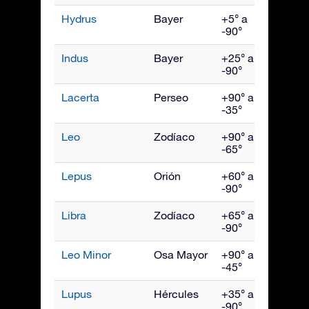
Hydrus
Bayer
+5° a
Dici
-90°
Indus
Bayer
+25° a
Sept
-90°
Lacerta
Perseo
+90° a
Octu
-35°
Leo
Zodíaco
+90° a
Abril
-65°
Lepus
Orión
+60° a
Febr
-90°
Libra
Zodíaco
+65° a
Juni
-90°
Leo Minor
Osa Mayor
+90° a
Abril
-45°
Lupus
Hércules
+35° a
Juni
-90°