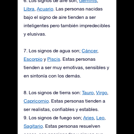
6. Los signos de aire son;
Géminis
,
Libra
,
Acuario
. Las personas nacidas
bajo el signo de aire tienden a ser
inteligentes pero también impredecibles
y elusivas.
7. Los signos de agua son;
Cáncer
,
Escorpio
y
Piscis
. Estas personas
tienden a ser muy emotivas, sensibles y
en sintonía con los demás.
8. Los signos de tierra son:
Tauro
,
Virgo
,
Capricornio
. Estas personas tienden a
ser realistas, confiables y estables.
9. Los signos de fuego son;
Aries
,
Leo
,
Sagitario
. Estas personas resuelven