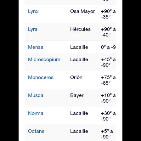
Lynx
Osa Mayor
+90° a
Marz
-35°
Lyra
Hércules
+90° a
Agos
-40°
Mensa
Lacaille
0° a -90°
Ener
Microscopium
Lacaille
+45° a
Sept
-90°
Monoceros
Orión
+75° a
Febr
-85°
Musca
Bayer
+10° a
May
-90°
Norma
Lacaille
+30° a
Julio
-90°
Octans
Lacaille
+5° a
Octu
-90°