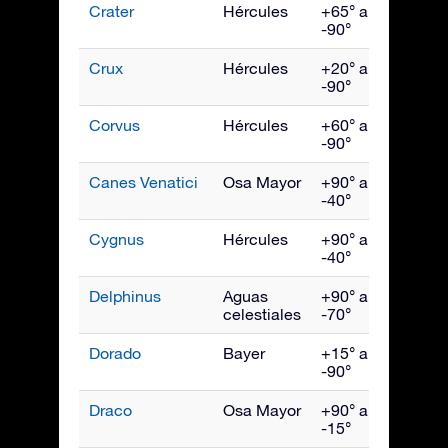
Crater
Hércules
+65° a
Abril
-90°
Crux
Hércules
+20° a
May
-90°
Corvus
Hércules
+60° a
May
-90°
Canes Venatici
Osa Mayor
+90° a
May
-40°
Cygnus
Hércules
+90° a
Sept
-40°
Delphinus
Aguas
+90° a
Sept
celestiales
-70°
Dorado
Bayer
+15° a
Ener
-90°
Draco
Osa Mayor
+90° a
Julio
-15°