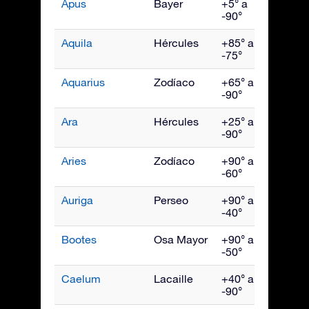
Apus
Bayer
+5° a
Julio
-90°
Aquila
Hércules
+85° a
Sept
-75°
Aquarius
Zodíaco
+65° a
Octu
-90°
Ara
Hércules
+25° a
Julio
-90°
Aries
Zodíaco
+90° a
Dici
-60°
Auriga
Perseo
+90° a
Febr
-40°
Bootes
Osa Mayor
+90° a
Juni
-50°
Caelum
Lacaille
+40° a
Ener
-90°