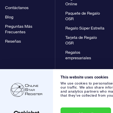
Online
Contáctanos
Paquete de Regalo
Blog
OSR
Preguntas Más
Regalo Súper Estrella
Frecuentes
Tarjeta de Regalo
Reseñas
OSR
Regalos
empresariales
This website uses cookies
We use cookies to personalise
our traffic. We also share info
and analytics partners who may
that they’ve collected from you
Online Star Register BV
- Laan van de Maagd 83, 7324 BT 