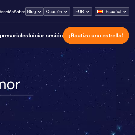
Blog
Ocasión
EUR
Español
tención
Sobre
presariales
Iniciar sesión
¡Bautiza una estrella!
nor