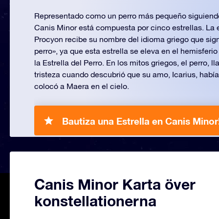
Representado como un perro más pequeño siguiendo
Canis Minor está compuesta por cinco estrellas. La es
Procyon recibe su nombre del idioma griego que signi
perro», ya que esta estrella se eleva en el hemisferio
la Estrella del Perro. En los mitos griegos, el perro,
tristeza cuando descubrió que su amo, Icarius, habí
colocó a Maera en el cielo.
Bautiza una Estrella en Canis Minor
Canis Minor Karta över
konstellationerna