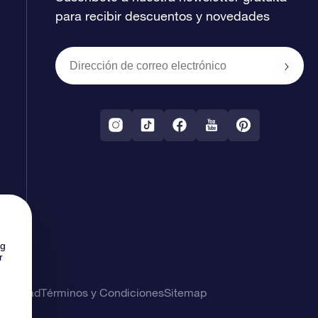
para recibir descuentos y novedades
ng
r
rivacidad
Términos y Condiciones
Sitemap