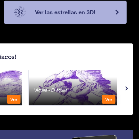
Ver las estrellas en 3D!
íacos!
Aquila - El águila
Aqua
Ver
Ver