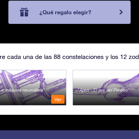
¿Qué regalo elegir?
e cada una de las 88 constelaciones y los 12 zod
- La máquina neumática
Apus - El ave del Paraiso
Ver