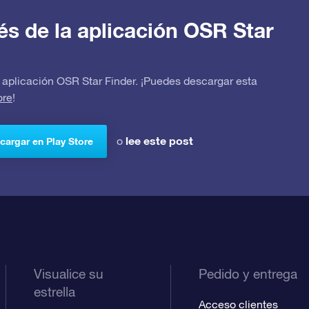
avés de la aplicación OSR Star
 la aplicación OSR Star Finder. ¡Puedes descargar esta
ore
!
lee este post
o
cargar en Play Store
Visualice su
Pedido y entrega
estrella
Acceso clientes