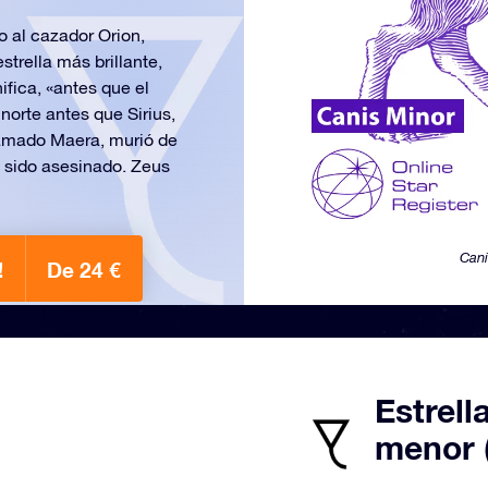
 al cazador Orion,
trella más brillante,
fica, «antes que el
 norte antes que Sirius,
 llamado Maera, murió de
a sido asesinado. Zeus
Cani
!
De 24 €
Estrell
menor 