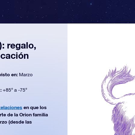
: regalo,
icación
visto en:
Marzo
d:
+85° a -75°
telaciones
en que los
te de la Orion familia
rzo (desde las