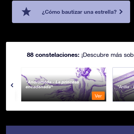
¿Cómo bautizar una estrella?
88 constelaciones:
¡Descubre más sobr
Andromeda - La princesa
encadenada
Antlia 
Ver
Ver