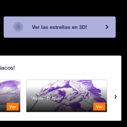
Ver las estrellas en 3D!
íacos!
Aquila - El águila
Aqua
Ver
Ver