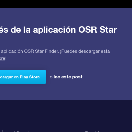
avés de la aplicación OSR Star
 la aplicación OSR Star Finder. ¡Puedes descargar esta
ore
!
lee este post
o
cargar en Play Store