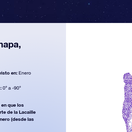
mapa,
n
visto en:
Enero
d:
0° a -90°
en que los
te de la Lacaille
nero (desde las