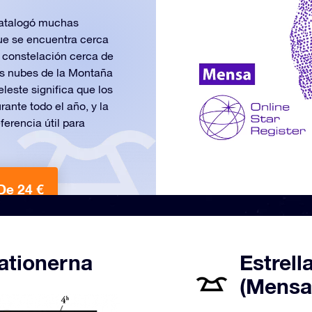
catalogó muchas
que se encuentra cerca
a constelación cerca de
as nubes de la Montaña
eleste significa que los
ante todo el año, y la
erencia útil para
De 24 €
ationerna
Estrell
(Mensa