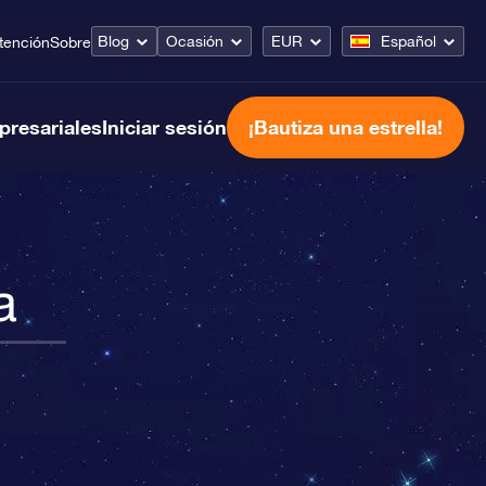
Blog
Ocasión
EUR
Español
tención
Sobre
presariales
Iniciar sesión
¡Bautiza una estrella!
a