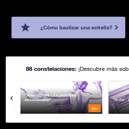
¿Cómo bautizar una estrella?
88 constelaciones:
¡Descubre más sobr
Andromeda - La princesa
encadenada
Antlia 
Ver
Ver