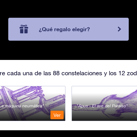
¿Qué regalo elegir?
e cada una de las 88 constelaciones y los 12 zod
- La máquina neumática
Apus - El ave del Paraiso
Ver