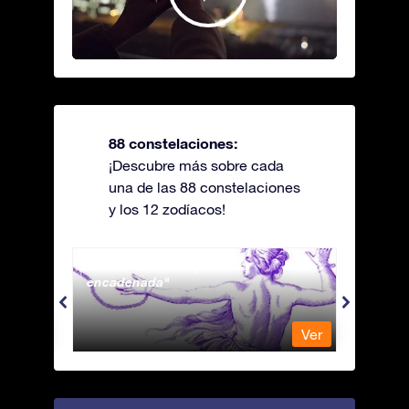
88 constelaciones:
¡Descubre más sobre cada
una de las 88 constelaciones
y los 12 zodíacos!
Andromeda - La princesa
Antli
encadenada
Ver
Ver