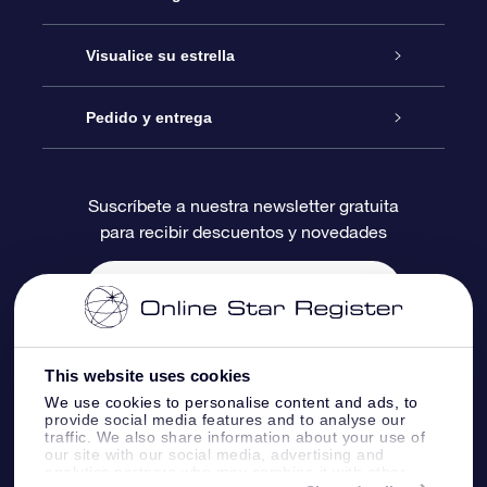
Contáctanos
Regalo Estrella Online
Visualice su estrella
Blog
Paquete de Regalo OSR
Registro estelar
Pedido y entrega
Preguntas Más Frecuentes
Regalo Súper Estrella
Aplicación de Búsqueda de Estrella
Acceso clientes
Suscríbete a nuestra newsletter gratuita
para recibir descuentos y novedades
Reseñas
Tarjeta de Regalo OSR
Página de Estrella Personalizada
Información de Pago
Regalos empresariales
Un Millón de Estrellas
Información de Envío
Salvaestrellas OSR
Política de devolución
This website uses cookies
We use cookies to personalise content and ads, to
provide social media features and to analyse our
Aplicación de RV Llévame a las estrellas
Constelaciones
traffic. We also share information about your use of
our site with our social media, advertising and
analytics partners who may combine it with other
Online Star Register BV
- Laan van de Maagd