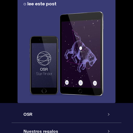
lee este post
o
OSR
Atención
Nuestros regalos