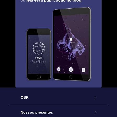
ou
OSR
Serviço
Nossos presentes