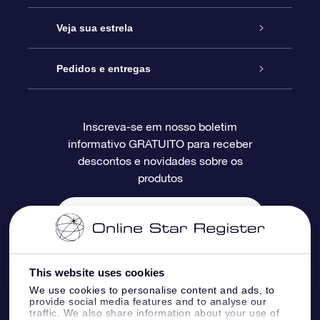
Entre em contato conosco
Presente estrelar on-line
Veja sua estrela
Blog
Pacote de presente da OSR
Star Register
Pedidos e entregas
Perguntas frequentes
Super Star Gift
Aplicativo Localizador de Estrelas da OSR
Login de clientes
Inscreva-se em nosso boletim
informativo GRATUITO para receber
Avaliações
O cartão de presente da OSR
Página estelar personalizada
Informações de pagamento
descontos e novidades sobre os
produtos
Presentes corporativos
Um Milhão de Estrelas
Informações de envio
OSR Starsaver
Política de devolução
Aplicativo RV Fly me to the stars
Constelações
This website uses cookies
We use cookies to personalise content and ads, to
provide social media features and to analyse our
traffic. We also share information about your use of