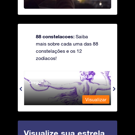
88 constelacoes:
Saiba
mais sobre cada uma das 88
constelações e os 12
zodíacos!
Andromeda - A Princesa do Mito
Antli
Grego
ualizar
Visualizar
Visualize sua estrela