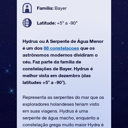
Família:
Bayer
Latitude:
+5° a -90°
Hydrus ou A Serpente de Água Menor
é um dos
88 constelacoes
que os
astrônomos modernos dividiram o
céu. Faz parte da família de
constelações de Bayer. Hydrus é
melhor vista em dezembro (das
latitudes +5° a -90°).
Representa as serpentes do mar que os
exploradores holandeses teriam visto
em suas viagens. Hydrus é uma
serpente de água macho, enquanto a
constelação grega muito maior Hydra é