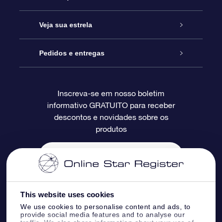
Entre em contato conosco
Presente estrelar on-line
Veja sua estrela
Blog
Pacote de presente da OSR
Star Register
Pedidos e entregas
Perguntas frequentes
Super Star Gift
Aplicativo Localizador de Estrelas da OSR
Login de clientes
Inscreva-se em nosso boletim
informativo GRATUITO para receber
Avaliações
O cartão de presente da OSR
Página estelar personalizada
Informações de pagamento
descontos e novidades sobre os
produtos
Presentes corporativos
Um Milhão de Estrelas
Informações de envio
OSR Starsaver
Política de devolução
Aplicativo RV Fly me to the stars
Constelações
This website uses cookies
We use cookies to personalise content and ads, to
provide social media features and to analyse our