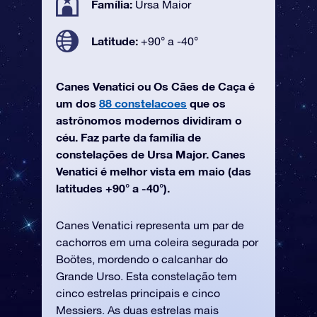
Família:
Ursa Maior
Latitude:
+90° a -40°
Canes Venatici ou Os Cães de Caça é
um dos
88 constelacoes
que os
astrônomos modernos dividiram o
céu. Faz parte da família de
constelações de Ursa Major. Canes
Venatici é melhor vista em maio (das
latitudes +90° a -40°).
Canes Venatici representa um par de
cachorros em uma coleira segurada por
Boötes, mordendo o calcanhar do
Grande Urso. Esta constelação tem
cinco estrelas principais e cinco
Messiers. As duas estrelas mais