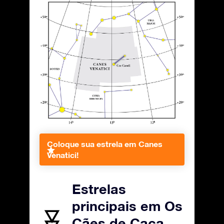
Coloque sua estrela em Canes
Venatici!
Estrelas
principais em Os
Cães de Caça