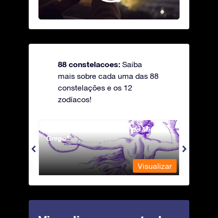
88 constelacoes:
Saiba
mais sobre cada uma das 88
constelações e os 12
zodíacos!
Andromeda - A Princesa do Mito
Antli
Grego
ualizar
Visualizar