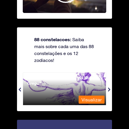
88 constelacoes:
Saiba
mais sobre cada uma das 88
constelações e os 12
zodíacos!
Andromeda - A Princesa do Mito
Antli
Grego
ualizar
Visualizar