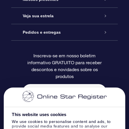
Entre em contato conosco
Presente estrelar on-line
Veja sua estrela
Blog
Pacote de presente da OSR
Star Register
Pedidos e entregas
Perguntas frequentes
Super Star Gift
Aplicativo Localizador de Estrelas da OSR
Login de clientes
Inscreva-se em nosso boletim
informativo GRATUITO para receber
Avaliações
O cartão de presente da OSR
Página estelar personalizada
Informações de pagamento
descontos e novidades sobre os
produtos
Presentes corporativos
Um Milhão de Estrelas
Informações de envio
OSR Starsaver
Política de devolução
Aplicativo RV Fly me to the stars
Constelações
This website uses cookies
We use cookies to personalise content and ads, to
provide social media features and to analyse our