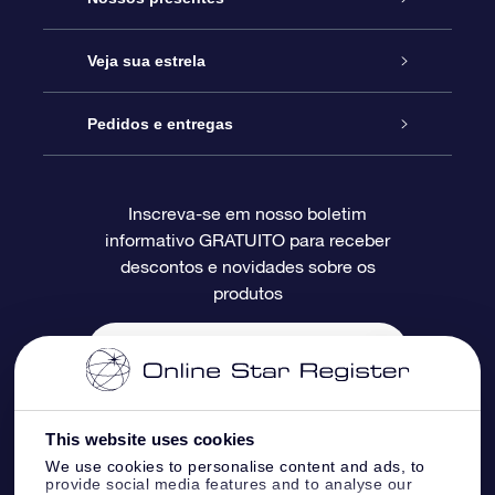
Entre em contato conosco
Presente estrelar on-line
Veja sua estrela
Blog
Pacote de presente da OSR
Star Register
Pedidos e entregas
Perguntas frequentes
Super Star Gift
Aplicativo Localizador de Estrelas da OSR
Login de clientes
Inscreva-se em nosso boletim
informativo GRATUITO para receber
Avaliações
O cartão de presente da OSR
Página estelar personalizada
Informações de pagamento
descontos e novidades sobre os
produtos
Presentes corporativos
Um Milhão de Estrelas
Informações de envio
OSR Starsaver
Política de devolução
Aplicativo RV Fly me to the stars
Constelações
This website uses cookies
We use cookies to personalise content and ads, to
provide social media features and to analyse our