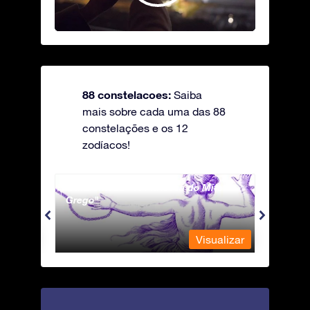
88 constelacoes:
Saiba
mais sobre cada uma das 88
constelações e os 12
zodíacos!
Andromeda - A Princesa do Mito
Antli
Grego
ualizar
Visualizar