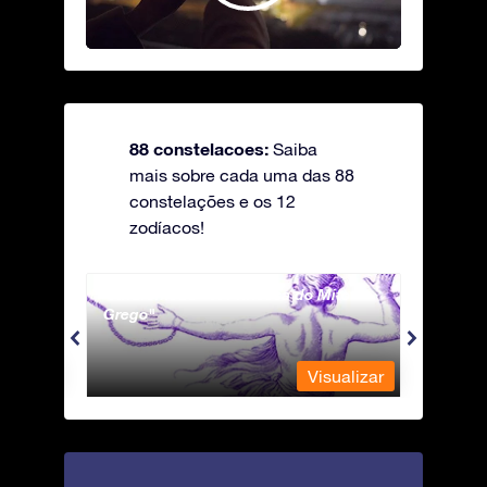
88 constelacoes:
Saiba
mais sobre cada uma das 88
constelações e os 12
zodíacos!
Andromeda - A Princesa do Mito
Antli
Grego
ualizar
Visualizar