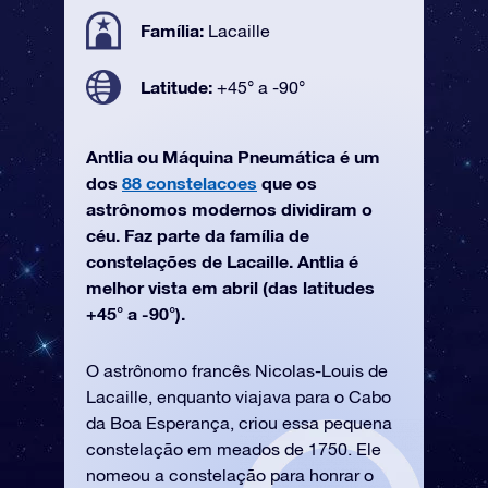
Família:
Lacaille
Latitude:
+45° a -90°
Antlia ou Máquina Pneumática é um
dos
88 constelacoes
que os
astrônomos modernos dividiram o
céu. Faz parte da família de
constelações de Lacaille. Antlia é
melhor vista em abril (das latitudes
+45° a -90°).
O astrônomo francês Nicolas-Louis de
Lacaille, enquanto viajava para o Cabo
da Boa Esperança, criou essa pequena
constelação em meados de 1750. Ele
nomeou a constelação para honrar o