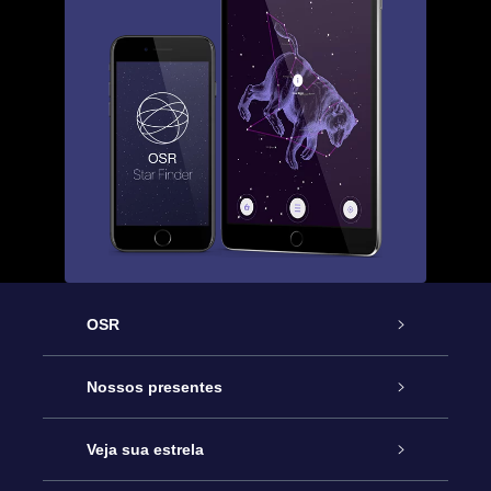
OSR
Serviço
Nossos presentes
Entre em contato conosco
Presente estrelar on-line
Veja sua estrela