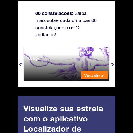
88 constelacoes:
Saiba
mais sobre cada uma das 88
constelações e os 12
zodíacos!
Andromeda - A Princesa do Mito
Apus 
Grego
ualizar
Visualizar
Visualize sua estrela
com o aplicativo
Localizador de