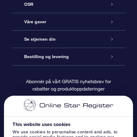
OSR
Kundeservice
Våre gaver
Kontakt oss
Online Stjernegave
Se stjernen din
Bloggen
OSR Gavepakke
Star Register
Bestilling og levering
Ofte stilte spørsmål
Super Star Gift
OSR Star Finder App
Kundeinnlogging
Abonnér på vårt GRATIS nyhetsbrev for
rabatter og produktoppdateringer
Anmeldelser
OSR-gavekortet
Pesontilpasset stjerneside
Betalingsinformasjon
Bedriftsgaver
One Million Stars
Fraktinformasjon
This website uses cookies
OSR Starsaver
Returpolicy
We use cookies to personalise content and ads, to
provide social media features and to analyse our