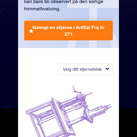
kan bare bli observert på den sørlige
himmelhvelving.
Navngi en stjerne i Antlia!
Fra kr
271
Velg ditt stjernebilde