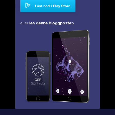
Last ned i Play Store
les denne bloggposten
eller