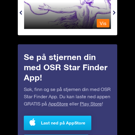
Andromeda - Den lenkede jomfrua
Apus 
Vis
Vis
Se på stjernen din
med OSR Star Finder
App!
Søk, finn og se på stjernen din med OSR
Star Finder App. Du kan laste ned appen
GRATIS på
AppStore
eller
Play Store
!
Last ned på AppStore