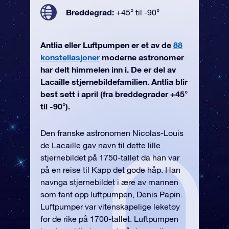
Breddegrad:
+45° til -90°
Antlia eller Luftpumpen er et av de
88
konstellasjoner
moderne astronomer
har delt himmelen inn i. De er del av
Lacaille stjernebildefamilien. Antlia blir
best sett i april (fra breddegrader +45°
til -90°).
Den franske astronomen Nicolas-Louis
de Lacaille gav navn til dette lille
stjernebildet på 1750-tallet da han var
på en reise til Kapp det gode håp. Han
navnga stjernebildet i ære av mannen
som fant opp luftpumpen, Denis Papin.
Luftpumper var vitenskapelige leketøy
for de rike på 1700-tallet. Luftpumpen