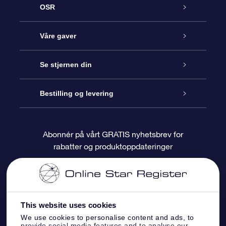
OSR
Kundeservice
Våre gaver
Kontakt oss
Online Stjernegave
Se stjernen din
Bloggen
OSR Gavepakke
Star Register
Bestilling og levering
Ofte stilte spørsmål
Super Star Gift
OSR Star Finder App
Kundeinnlogging
Abonnér på vårt GRATIS nyhetsbrev for
rabatter og produktoppdateringer
Anmeldelser
OSR-gavekortet
Pesontilpasset stjerneside
Betalingsinformasjon
Bedriftsgaver
One Million Stars
Fraktinformasjon
This website uses cookies
OSR Starsaver
Returpolicy
We use cookies to personalise content and ads, to
provide social media features and to analyse our