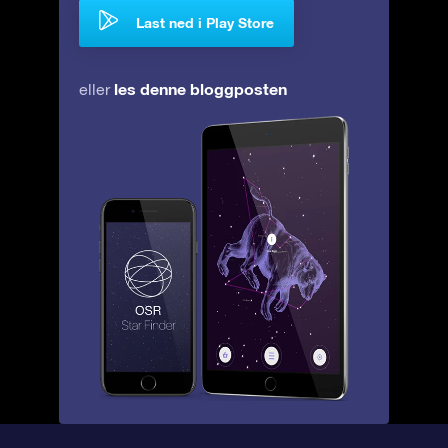
Last ned i Play Store
les denne bloggposten
eller