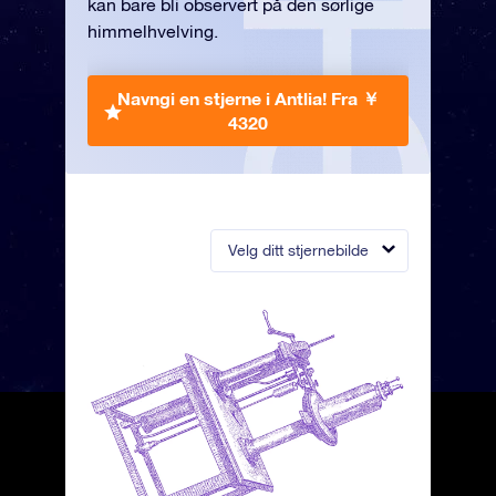
kan bare bli observert på den sørlige
himmelhvelving.
Navngi en stjerne i Antlia!
Fra ￥
4320
Velg ditt stjernebilde