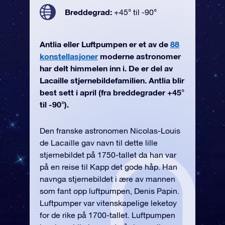
Breddegrad:
+45° til -90°
Antlia eller Luftpumpen er et av de
88
konstellasjoner
moderne astronomer
har delt himmelen inn i. De er del av
Lacaille stjernebildefamilien. Antlia blir
best sett i april (fra breddegrader +45°
til -90°).
Den franske astronomen Nicolas-Louis
de Lacaille gav navn til dette lille
stjernebildet på 1750-tallet da han var
på en reise til Kapp det gode håp. Han
navnga stjernebildet i ære av mannen
som fant opp luftpumpen, Denis Papin.
Luftpumper var vitenskapelige leketøy
for de rike på 1700-tallet. Luftpumpen