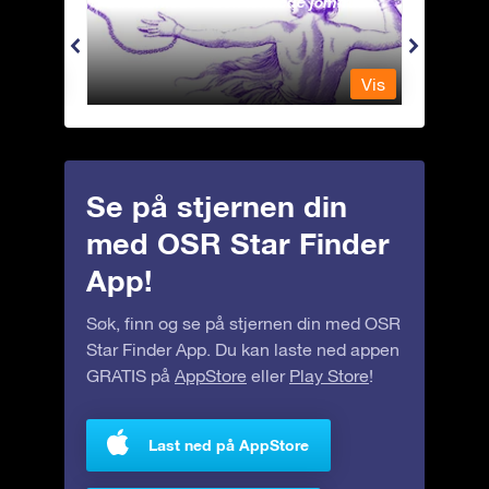
Andromeda - Den lenkede jomfrua
Apus 
Vis
Vis
Se på stjernen din
med OSR Star Finder
App!
Søk, finn og se på stjernen din med OSR
Star Finder App. Du kan laste ned appen
GRATIS på
AppStore
eller
Play Store
!
Last ned på AppStore