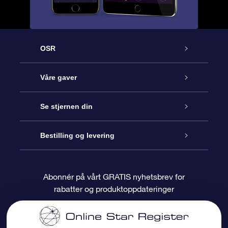
OSR
Kundeservice
Våre gaver
Kontakt oss
Online Stjernegave
Se stjernen din
Bloggen
OSR Gavepakke
Star Register
Bestilling og levering
Ofte stilte spørsmål
Super Star Gift
OSR Star Finder App
Kundeinnlogging
Abonnér på vårt GRATIS nyhetsbrev for
rabatter og produktoppdateringer
Anmeldelser
OSR-gavekortet
Pesontilpasset stjerneside
Betalingsinformasjon
Bedriftsgaver
One Million Stars
Fraktinformasjon