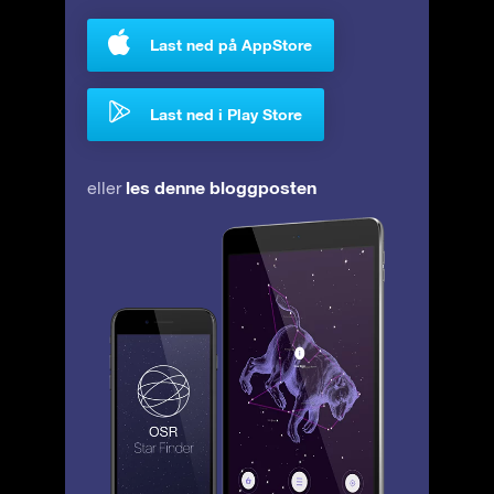
Last ned på AppStore
Last ned i Play Store
les denne bloggposten
eller