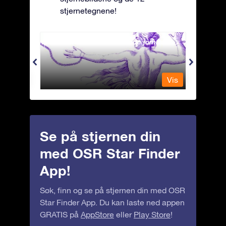
stjernetegnene!
Andromeda - Den lenkede jomfrua
Antli
Vis
Vis
Se på stjernen din
med OSR Star Finder
App!
Søk, finn og se på stjernen din med OSR
Star Finder App. Du kan laste ned appen
GRATIS på
AppStore
eller
Play Store
!