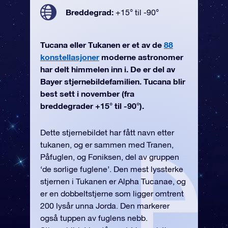
Breddegrad:
+15° til -90°
Tucana eller Tukanen er et av de
88
konstellasjoner
moderne astronomer
har delt himmelen inn i. De er del av
Bayer stjernebildefamilien. Tucana blir
best sett i november (fra
breddegrader +15° til -90°).
Dette stjernebildet har fått navn etter
tukanen, og er sammen med Tranen,
Påfuglen, og Føniksen, del av gruppen
‘de sørlige fuglene’. Den mest lyssterke
stjernen i Tukanen er Alpha Tucanae, og
er en dobbeltstjerne som ligger omtrent
200 lysår unna Jorda. Den markerer
også tuppen av fuglens nebb.