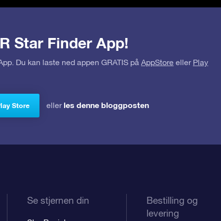
R Star Finder App!
r App. Du kan laste ned appen GRATIS på
AppStore
eller
Play
les denne bloggposten
eller
Play Store
Se stjernen din
Bestilling og
levering