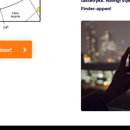
tastetrykk. Navngi st
Finder-appen!
inor!