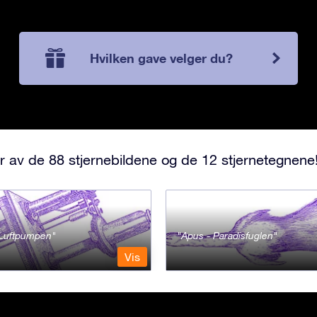
Hvilken gave velger du?
r av de 88 stjernebildene og de 12 stjernetegnene
- Luftpumpen
Apus - Paradisfuglen
Vis