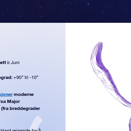
tt i:
Juni
egrad:
+90° til -10°
sjoner
moderne
rsa Major
ni (fra breddegrader
 blant reisende for å