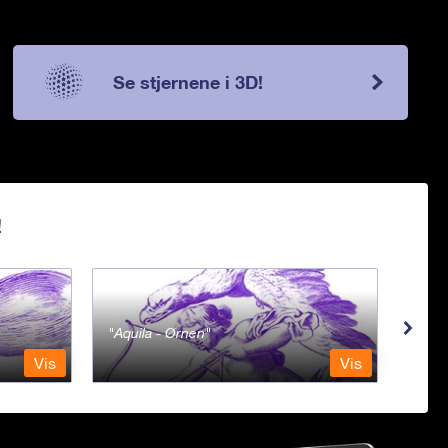
Se stjernene i 3D!
!
Aquila - Ørnen
Aqu
Vis
Vis