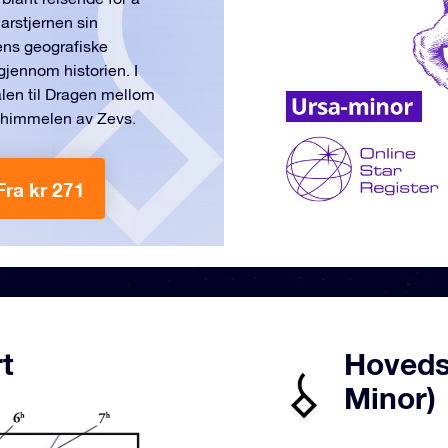
arstjernen sin
ens geografiske
gjennom historien. I
alen til Dragen mellom
t i himmelen av Zevs.
Fra kr 271
t
Hovedst
Minor)