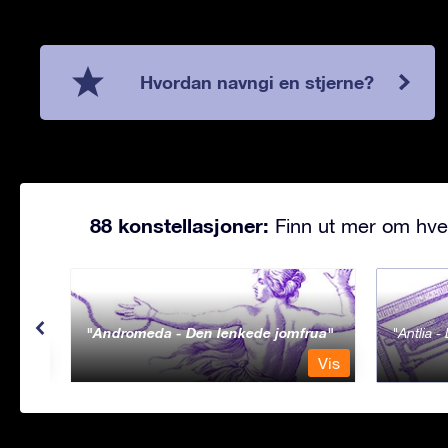
Hvordan navngi en stjerne?
88 konstellasjoner:
Finn ut mer om hve
Andromeda - Den lenkede jomfrua
Antlia 
Vis
Vis