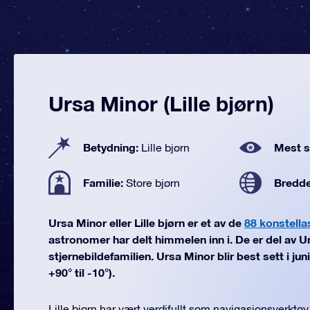
Ursa Minor (Lille bjørn)
Betydning:
Mest se
Lille bjørn
Familie:
Bredd
Store bjørn
Ursa Minor eller Lille bjørn er et av de
88 konstella
astronomer har delt himmelen inn i. De er del av U
stjernebildefamilien. Ursa Minor blir best sett i ju
+90° til -10°).
Lille bjørn har vært verdifullt som navigasjonsverktøy