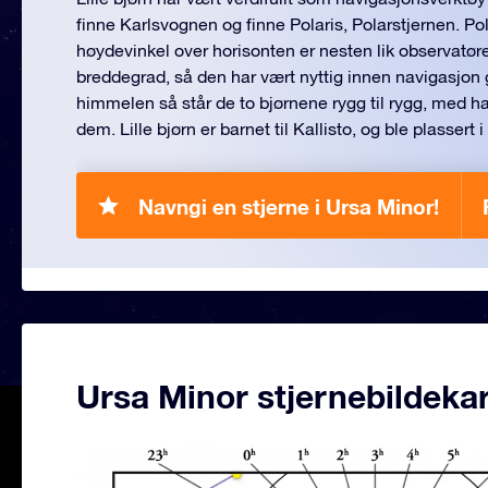
finne Karlsvognen og finne Polaris, Polarstjernen. Pol
høydevinkel over horisonten er nesten lik observatør
breddegrad, så den har vært nyttig innen navigasjon 
himmelen så står de to bjørnene rygg til rygg, med h
dem. Lille bjørn er barnet til Kallisto, og ble plasser
Navngi en stjerne i Ursa Minor!
Ursa Minor stjernebildekar