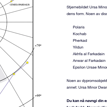
Stjernebildet Ursa Mino
dens form. Noen av dis
Polaris
Kochab
Pherkad
Yildun
Akhfa al Farkadain
Anwar al Farkadain
Epsilon Ursae Minor
Noen av dypromsobjekte
annet: Ursa Minor Dwar
Du kan nå navngi din e