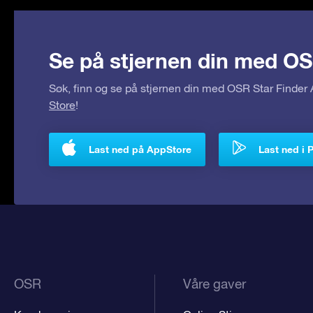
Se på stjernen din med OS
Søk, finn og se på stjernen din med OSR Star Finde
Store
!
Last ned på AppStore
Last ned i 
OSR
Våre gaver