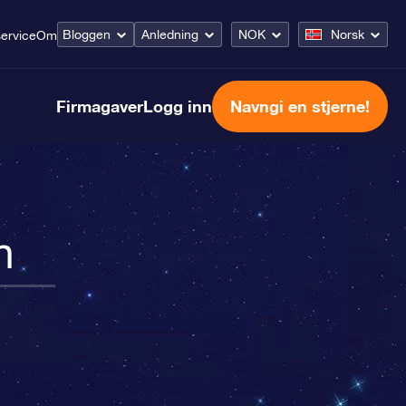
Bloggen
Anledning
NOK
Norsk
ervice
Om
Firmagaver
Logg inn
Navngi en stjerne!
n