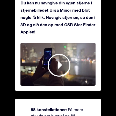
Du kan nu navngive din egen stjerne i
stjernebilledet Ursa Minor med blot
nogle få klik. Navngiv stjernen, se den i
3D og slå den op med OSR Star Finder
App’en!
88 konstellationer:
Få mere
at vide om hver af de 88