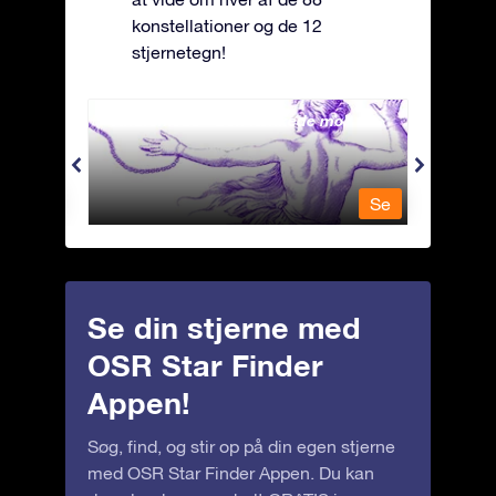
konstellationer og de 12
stjernetegn!
Andromeda - Den lænkede mø
Antli
Se
Se
Se din stjerne med
OSR Star Finder
Appen!
Søg, find, og stir op på din egen stjerne
med OSR Star Finder Appen. Du kan