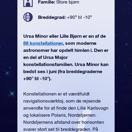
Familie:
Store bjørn
Breddegrad:
+90° til -10°
Ursa Minor eller Lille Bjørn er en af de
88 konstellationer
, som moderne
astronomer har opdelt himlen i. Den er
en del af Ursa Major
konstellationsfamilien. Ursa Minor kan
bedst ses i juni (fra breddegraderne
+90° til -10°).
Konstellationen er et værdifuldt
navigationsværktøj, som de rejsende
anvendte for at finde den Lille Karlsvogn
og lokalisere Polaris, Nordstjernen.
Nordstjernens afstand over horisonten
svarer stort set til breddegraden. På