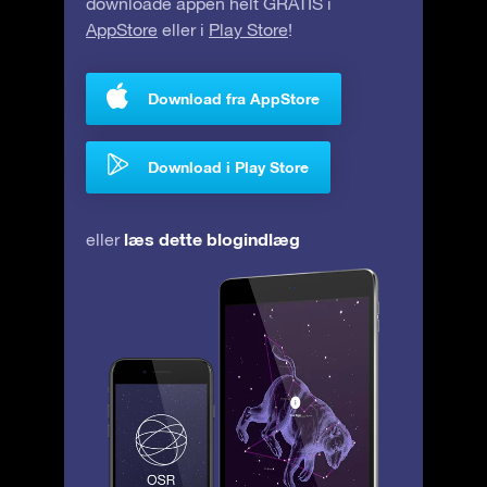
downloade appen helt GRATIS i
AppStore
eller i
Play Store
!
Download fra AppStore
Download i Play Store
læs dette blogindlæg
eller