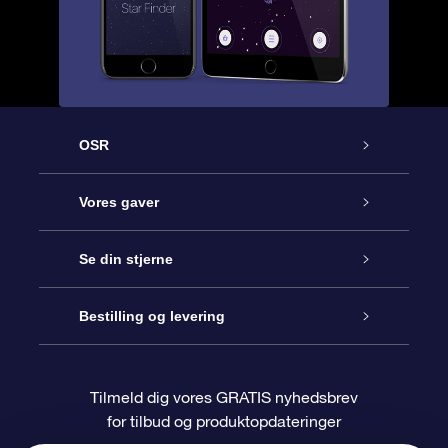
OSR
Kundeservice
Vores gaver
Kontakt os
Online Stjernegave
Se din stjerne
Bloggen
OSR Gavepakke
Star Register
Bestilling og levering
Oftest stillede spørgsmål
Superstjernegave
OSR Star Finder Appen
Kundelogin
Tilmeld dig vores GRATIS nyhedsbrev
for tilbud og produktopdateringer
Anmeldelser
OSR Gavekortet
Personliggjort Stjerneside
Betalingsinformation