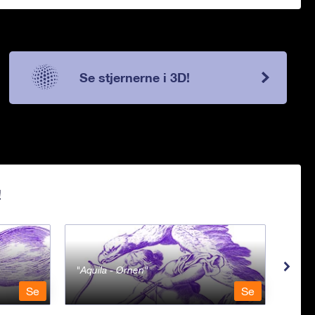
Se stjernerne i 3D!
!
Aquila - Ørnen
Aqu
Se
Se