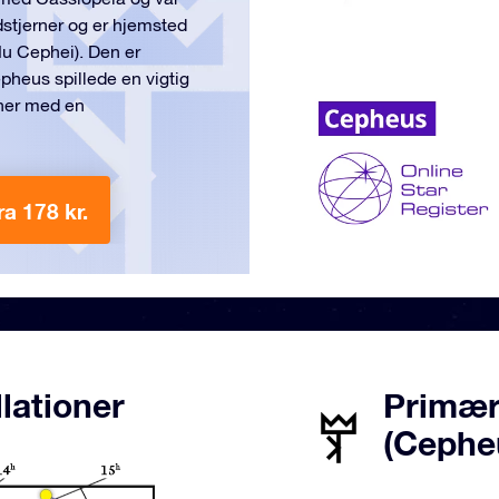
dstjerner og er hjemsted
u Cephei). Den er
epheus spillede en vigtig
rner med en
ra 178 kr.
lationer
Primær
(Cephe