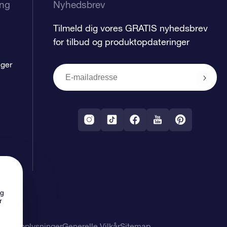
ing
Nyhedsbrev
Tilmeld dig vores GRATIS nyhedsbrev
for tilbud og produktopdateringer
nger
ng
r
nlige oplysninger
Generelle Vilkår
Sitemap