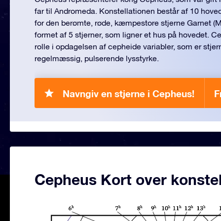
far til Andromeda. Konstellationen består af 10 hove
for den berømte, røde, kæmpestore stjerne Garnet (M
formet af 5 stjerner, som ligner et hus på hovedet. C
rolle i opdagelsen af cepheide variabler, som er stje
regelmæssig, pulserende lysstyrke.
Navngiv en stjerne i Cepheus!
F
Cepheus Kort over konstel