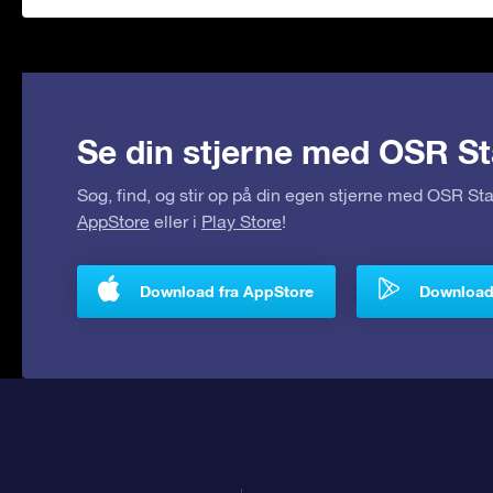
Se din stjerne med OSR St
Søg, find, og stir op på din egen stjerne med OSR S
AppStore
eller i
Play Store
!
Download fra AppStore
Download 