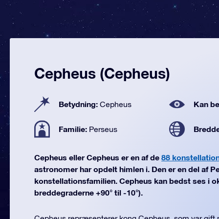
Cepheus (Cepheus)
Betydning:
Kan be
Cepheus
Familie:
Bredd
Perseus
Cepheus eller Cepheus er en af de
88 konstellatio
astronomer har opdelt himlen i. Den er en del af P
konstellationsfamilien. Cepheus kan bedst ses i ok
breddegraderne +90° til -10°).
Cepheus repræsenterer kong Cepheus, som var gift 