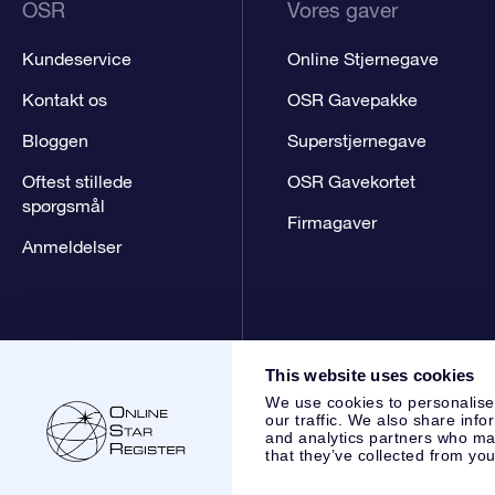
OSR
Vores gaver
Kundeservice
Online Stjernegave
Kontakt os
OSR Gavepakke
Bloggen
Superstjernegave
Oftest stillede
OSR Gavekortet
spørgsmål
Firmagaver
Anmeldelser
This website uses cookies
We use cookies to personalise
our traffic. We also share info
and analytics partners who may
that they’ve collected from you
Online Star Register BV
- Laan van de Maagd 83, 7324 BT 