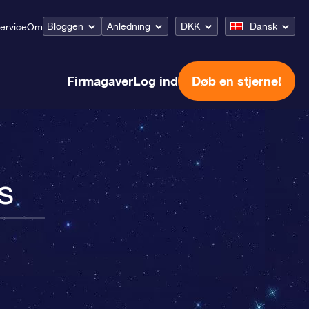
Bloggen
Anledning
DKK
Dansk
ervice
Om
Firmagaver
Log ind
Døb en stjerne!
s