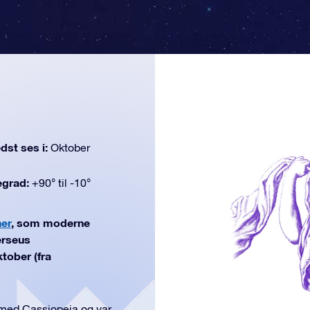
dst ses i:
Oktober
egrad:
+90° til -10°
ner
, som moderne
erseus
tober (fra
med Cassiopeia og var