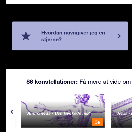
Hvordan navngiver jeg en
stjerne?
88 konstellationer:
Få mere at vide om 
Andromeda - Den lænkede mø
Antlia 
Se
Se