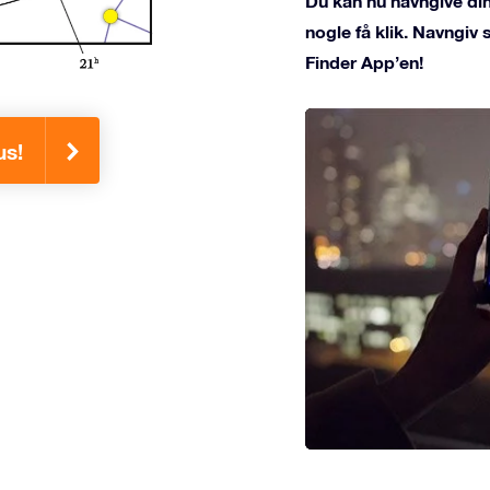
Du kan nu navngive din
nogle få klik. Navngiv
Finder App’en!
us!