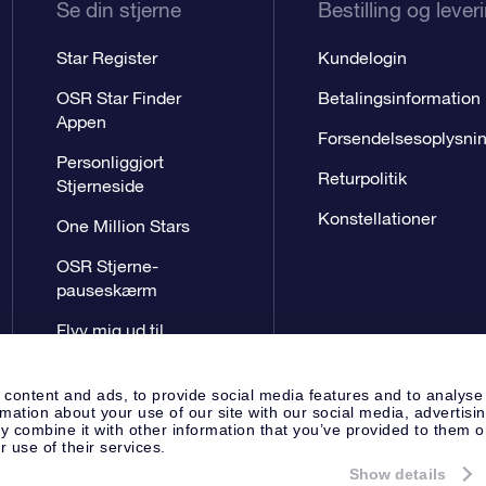
Se din stjerne
Bestilling og lever
Star Register
Kundelogin
OSR Star Finder
Betalingsinformation
Appen
Forsendelsesoplysni
Personliggjort
Returpolitik
Stjerneside
Konstellationer
One Million Stars
OSR Stjerne-
pauseskærm
Flyv mig ud til
stjernerne VR-App
 content and ads, to provide social media features and to analyse
rmation about your use of our site with our social media, advertisi
 combine it with other information that you’ve provided to them o
r use of their services.
Show details
Presseside
Beskyttelse af perso
Apeldoorn, The Netherlands