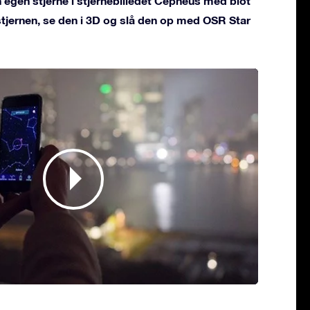
 egen stjerne i stjernebilledet Cepheus med blot
 stjernen, se den i 3D og slå den op med OSR Star