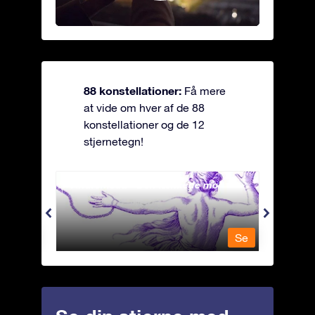
88 konstellationer:
Få mere
at vide om hver af de 88
konstellationer og de 12
stjernetegn!
Andromeda - Den lænkede mø
Antli
Se
Se