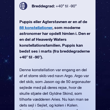
Breddegrad:
+40° til -90°
Puppis eller Agterstavnen er en af de
88 konstellationer
, som moderne
astronomer har opdelt himlen i. Den er
en del af Heavenly Waters
konstellationsfamilien. Puppis kan
bedst ses i marts (fra breddegraderne
+40° til -90°).
Denne konstellation var engang en del
af et større skib ved navn Argo. Argo var
det skib, som Jason og de 50 argonauter
sejlede med på deres rejse, hvor de
skulle stjæle det Gyldne Skind, som
tilhørte vædderen Aries. Nu kan man se
dets sejl i Sejlet, og kølen i Kølen.