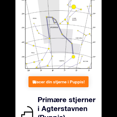
Placer din stjerne i Puppis!
Primære stjerner
i Agterstavnen