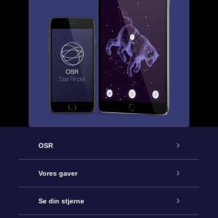
OSR
Kundeservice
Vores gaver
Kontakt os
Online Stjernegave
Se din stjerne