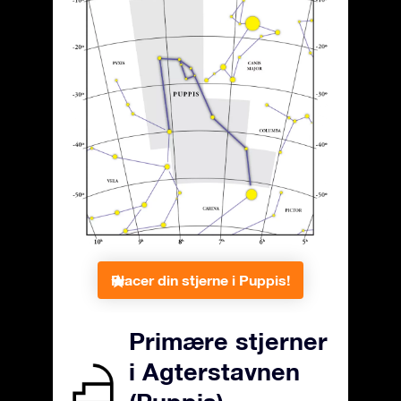
Placer din stjerne i Puppis!
Primære stjerner
i Agterstavnen