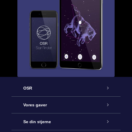
OSR
Kundeservice
Vores gaver
Kontakt os
Online Stjernegave
Se din stjerne