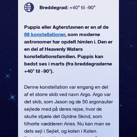
Breddegrad:
+40° til -90°
Puppis eller Agterstavnen er en af de
88 konstellationer
, som moderne
astronomer har opdelt himlen i. Den er
en del af Heavenly Waters
konstellationsfamilien. Puppis kan
bedst ses i marts (fra breddegraderne
+40° til -90°).
Denne konstellation var engang en del
af et større skib ved navn Argo. Argo var
det skib, som Jason og de 50 argonauter
sejlede med på deres rejse, hvor de
skulle stjæle det Gyldne Skind, som
tilhørte vædderen Aries. Nu kan man se
dets sejl i Sejlet, og kølen i Kølen.