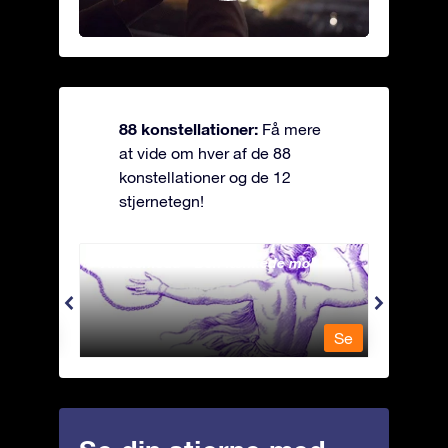
88 konstellationer:
Få mere
at vide om hver af de 88
konstellationer og de 12
stjernetegn!
Andromeda - Den lænkede mø
Antli
Se
Se