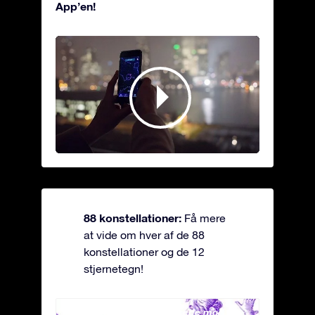
App’en!
88 konstellationer:
Få mere
at vide om hver af de 88
konstellationer og de 12
stjernetegn!
Andromeda - Den lænkede mø
Antli