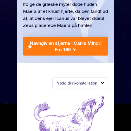
Ifølge de græske myter døde huden
Maera af et knust hjerte, da den fandt ud
af, at dens ejer Icarius var blevet dræbt.
Zeus placerede Maera på himlen.
Navngiv en stjerne i Canis Minor!
Fra 186 ￥
Vælg din konstellation