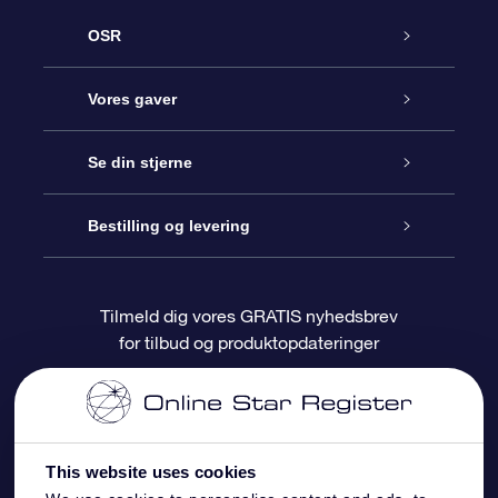
OSR
Kundeservice
Vores gaver
Kontakt os
Online Stjernegave
Se din stjerne
Bloggen
OSR Gavepakke
Star Register
Bestilling og levering
Oftest stillede spørgsmål
Superstjernegave
OSR Star Finder Appen
Kundelogin
Tilmeld dig vores GRATIS nyhedsbrev
for tilbud og produktopdateringer
Anmeldelser
OSR Gavekortet
Personliggjort Stjerneside
Betalingsinformation
Firmagaver
One Million Stars
Forsendelsesoplysninger
This website uses cookies
OSR Stjerne-pauseskærm
Returpolitik