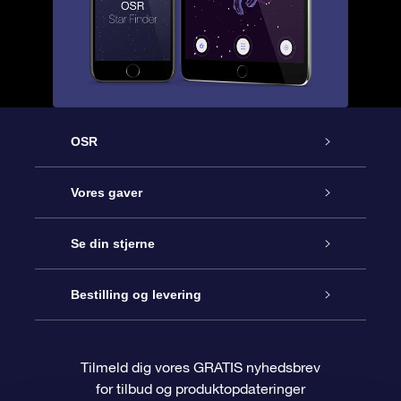
OSR
Kundeservice
Vores gaver
Kontakt os
Online Stjernegave
Se din stjerne
Bloggen
OSR Gavepakke
Star Register
Bestilling og levering
Oftest stillede spørgsmål
Superstjernegave
OSR Star Finder Appen
Kundelogin
Tilmeld dig vores GRATIS nyhedsbrev
for tilbud og produktopdateringer
Anmeldelser
OSR Gavekortet
Personliggjort Stjerneside
Betalingsinformation