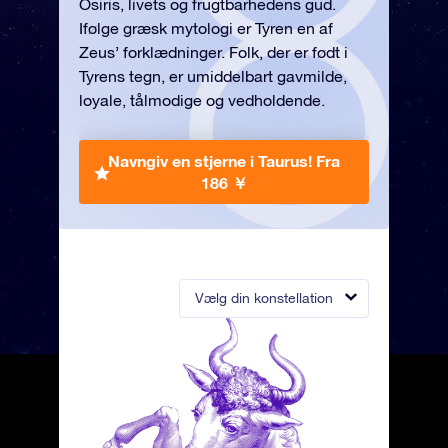
Osiris, livets og frugtbarhedens gud.
Ifølge græsk mytologi er Tyren en af
Zeus’ forklædninger. Folk, der er født i
Tyrens tegn, er umiddelbart gavmilde,
loyale, tålmodige og vedholdende.
Navngiv en stjerne i Taurus!
Fra
186 ￥
Vælg din konstellation