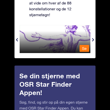
at vide om hver af de 88
konstellationer og de 12
stjernetegn!
Andromeda - Den lænkede mø
Antli
Se
Se
Se din stjerne med
OSR Star Finder
Appen!
Søg, find, og stir op på din egen stjerne
med OSR Star Finder Appen. Du kan