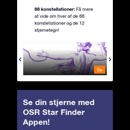
88 konstellationer:
Få mere
at vide om hver af de 88
konstellationer og de 12
stjernetegn!
Andromeda - Den lænkede mø
Antli
Se
Se
Se din stjerne med
OSR Star Finder
Appen!