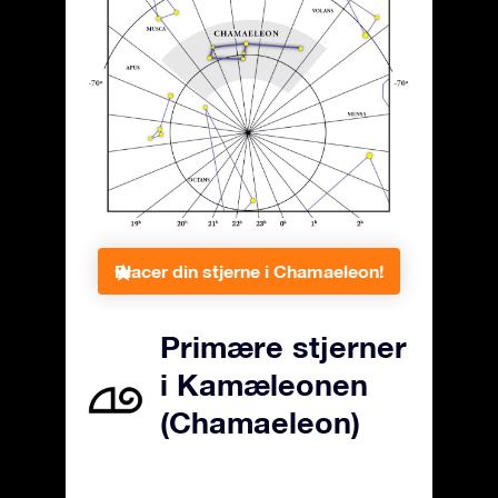
Placer din stjerne i Chamaeleon!
Primære stjerner
i Kamæleonen
(Chamaeleon)