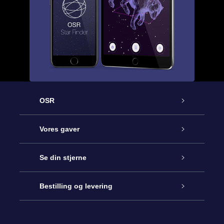
OSR
Kundeservice
Vores gaver
Kontakt os
Online Stjernegave
Se din stjerne
Bloggen
OSR Gavepakke
Star Register
Bestilling og levering
Oftest stillede spørgsmål
Superstjernegave
OSR Star Finder Appen
Kundelogin