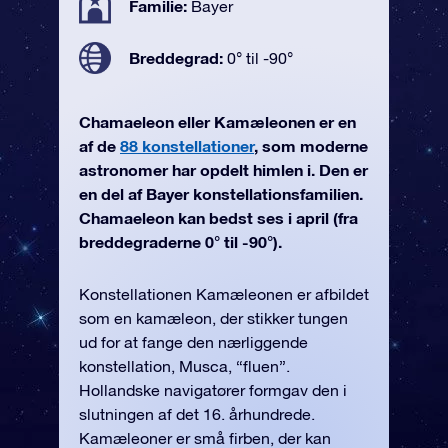
Familie:
Bayer
Breddegrad:
0° til -90°
Chamaeleon eller Kamæleonen er en
af de
88 konstellationer
, som moderne
astronomer har opdelt himlen i. Den er
en del af Bayer konstellationsfamilien.
Chamaeleon kan bedst ses i april (fra
breddegraderne 0° til -90°).
Konstellationen Kamæleonen er afbildet
som en kamæleon, der stikker tungen
ud for at fange den nærliggende
konstellation, Musca, “fluen”.
Hollandske navigatører formgav den i
slutningen af det 16. århundrede.
Kamæleoner er små firben, der kan