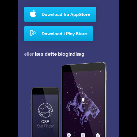
Download fra AppStore
Download i Play Store
læs dette blogindlæg
eller