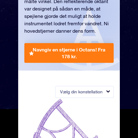
målte vinkel. Den reflekterende oktant
var designet på sådan en måde, at
spejlene gjorde det muligt at holde
instrumentet lodret fremfor vandret. Ni
hovedstjerner danner dens form.
Navngiv en stjerne i Octans!
Fra
178 kr.
Vælg din konstellation