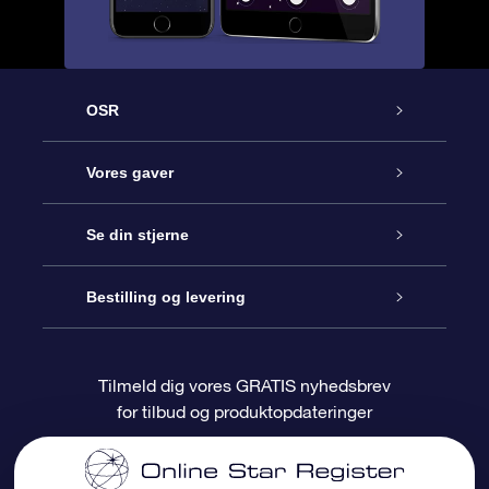
OSR
Kundeservice
Vores gaver
Kontakt os
Online Stjernegave
Se din stjerne
Bloggen
OSR Gavepakke
Star Register
Bestilling og levering
Oftest stillede spørgsmål
Superstjernegave
OSR Star Finder Appen
Kundelogin
Tilmeld dig vores GRATIS nyhedsbrev
for tilbud og produktopdateringer
Anmeldelser
OSR Gavekortet
Personliggjort Stjerneside
Betalingsinformation
Firmagaver
One Million Stars
Forsendelsesoplysninger