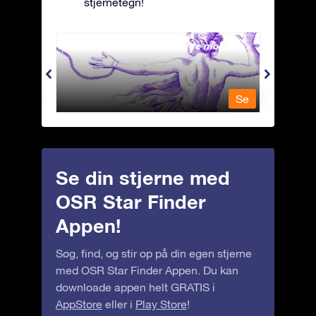
stjernetegn!
Andromeda - Den lænkede mø
Antli
Se
Se
Se din stjerne med
OSR Star Finder
Appen!
Søg, find, og stir op på din egen stjerne
med OSR Star Finder Appen. Du kan
downloade appen helt GRATIS i
AppStore
eller i
Play Store
!