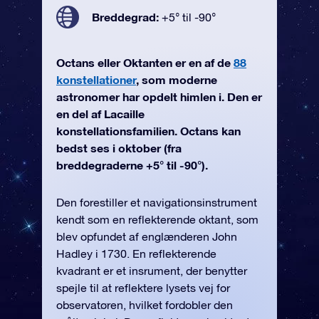
Breddegrad:
+5° til -90°
Octans eller Oktanten er en af de
88
konstellationer
, som moderne
astronomer har opdelt himlen i. Den er
en del af Lacaille
konstellationsfamilien. Octans kan
bedst ses i oktober (fra
breddegraderne +5° til -90°).
Den forestiller et navigationsinstrument
kendt som en reflekterende oktant, som
blev opfundet af englænderen John
Hadley i 1730. En reflekterende
kvadrant er et insrument, der benytter
spejle til at reflektere lysets vej for
observatøren, hvilket fordobler den